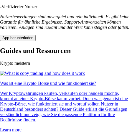
USDT
$
0.867105
+
0.16
%
LTC
$
39.53
+
0.58
%
UNI
$
3.50
-0.74
%
POL
$
0.065306
+
0.45
%
XLM
$
0.139974
-1.85
%