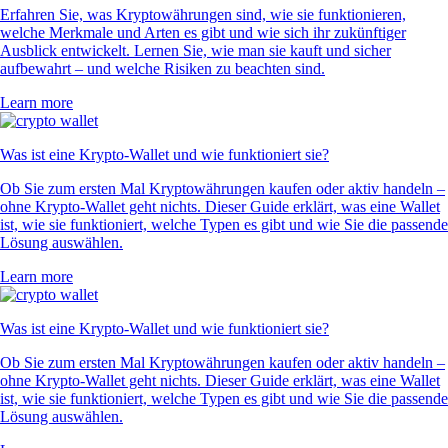
4.5
660k Reviews
„Neu bei Krypto, aber die Werbung hat mich überzeugt. Fazit: Top!
App super übersichtlich und Anmeldung total easy.“
-
Verifizierter Nutzer
„Bester Support! Statt Warteschlange sofort einen echten Mitarbeiter