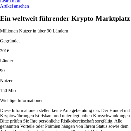
erreicht. Problem wurde direkt gelöst.“
-
Verifizierter Nutzer
„Die App holt einen echt ab. Lernen wird belohnt, Onboarding ist
simpel und die Investment-Auswahl ist riesig.“
-
Verifizierter Nutzer
Nutzerbewertungen sind unvergütet und rein individuell. Es gibt keine
Garantie für ähnliche Ergebnisse. Support-Antwortzeiten können
variieren. Anlagen sind riskant und der Wert kann steigen oder fallen.
App herunterladen
Guides und Ressourcen
Krypto meistern