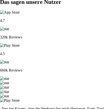
BTC
$
55,775.18
-0.40
%
XRP
$
0.897693
-2.39
%
ETH
$
1,650.34
-0.22
%
CRO
$
0.046338
-0.97
%
ADA
$
0.175386
+
6.22
%