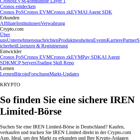
Cronos
EVM-kompatible Layer 1
Cronos entdecken
Cronos PoS
Cronos EVM
Cronos zkEVM
AI Agent SDK
Erkunden
Affiliate
Institutionen
Verwahrung
Crypto.com
Über
uns
Unternehmensnachrichten
Produktneuheiten
Events
Karriere
Partner
S
icherheit
Lizenzen & Registrierung
Entwickler
Cronos PoS
Cronos EVM
Cronos zkEVM
Pay SDK
AI Agent
SDK
MCP Servers
Trading Skill Repo
Lernen
Lernen
Bitcoin
Forschung
Markt-Updates
KRYPTO
So finden Sie eine sichere IREN
Limited-Börse
Suchen Sie eine IREN Limited-Börse in Deutschland? Kaufen,
verkaufen und tracken Sie IREN Limited direkt in der Crypto.com
App. Ideal, um den Markt zu erkunden und Ihre Krypto-Anlagen