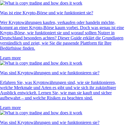
PEPE
$
0.000002
-2.05
%
RVN
$
0.003085
+
0.97
%
Das sagen unsere Nutzer
4.7
320k Reviews