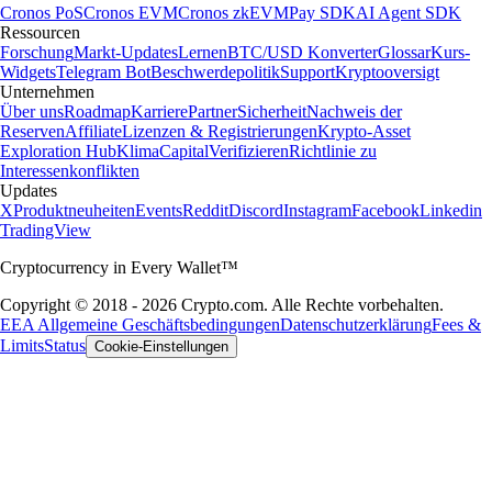
90
Nutzer
150 Mio
Wichtige Informationen
Diese Informationen stellen keine Anlageberatung dar. Der Handel mit
Kryptowährungen ist riskant und unterliegt hohen Kursschwankungen.
Bitte prüfen Sie Ihre persönliche Risikobereitschaft sorgfältig. Alle
genannten Vorteile oder Prämien hängen von Ihrem Status sowie dem
Token-Besitz ab und können sich gemäß den AGB ändern.
*0 % Gebühren bis zum Limit der jeweiligen Level-Up-Stufe. Spreads
und weitere Kosten sind möglich.
Foris DAX MT Limited ist eine in Malta eingetragene Gesellschaft mit
beschränkter Haftung mit der Unternehmensregisternummer C 88392
und dem eingetragenen Firmensitz auf Level 7, Spinola Park, Triq
Mikiel Ang Borg, SPK 1000, St. Julians, Malta, die unter dem Namen
Crypto.com
firmiert und von der maltesischen Finanzaufsichtsbehörde
ordnungsgemäß als Krypto-Asset-Dienstleister gemäß der Verordnung
2023/1114 über Märkte für Krypto-Assets, die in Malta durch das
Gesetz über Märkte für Krypto-Assets umgesetzt wurde, zugelassen