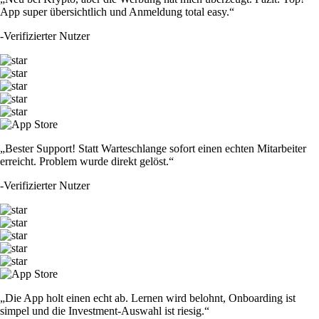
TRUMP
$
1.29
+
0.78
%
SOL
$
63.05
-1.75
%
DOGE
$
0.059994
-1.13
%
SHIB
$
0.000004
-4.93
%