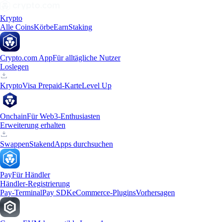
Krypto
Alle Coins
Körbe
Earn
Staking
Crypto.com App
Für alltägliche Nutzer
Loslegen
Krypto
Visa Prepaid-Karte
Level Up
Onchain
Für Web3-Enthusiasten
Erweiterung erhalten
Swappen
Staken
dApps durchsuchen
Pay
Für Händler
Händler-Registrierung
Pay-Terminal
Pay SDK
eCommerce-Plugins
Vorhersagen