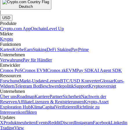
Deutsch
|
USD
Produkte
Crypto.com App
Onchain
Level Up
Märkte
Krypto
Funktionen
Karten
Körbe
Earn
Staking
DeFi Staking
Pay
Prime
Unternehmen
Verwahrung
Pay für Händler
Entwickler
Cronos PoS
Cronos EVM
Cronos zkEVM
Pay SDK
AI Agent SDK
Ressourcen
Forschung
Markt-Updates
Lernen
BTC/USD Konverter
Glossar
Kurs-
Widgets
Telegram Bot
Beschwerdepolitik
Support
Kryptooversigt
Unternehmen
Über uns
Roadmap
Karriere
Partner
Sicherheit
Nachweis der
Reserven
Affiliate
Lizenzen & Registrierungen
Krypto-Asset
Exploration Hub
Klima
Capital
Verifizieren
Richtlinie zu
Interessenkonflikten
Updates
X
Produktneuheiten
Events
Reddit
Discord
Instagram
Facebook
Linkedin
TradingView