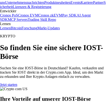
uns
Unternehmensnachrichten
Produktneuheiten
Events
Karriere
Partner
S
icherheit
Lizenzen & Registrierung
Entwickler
Cronos PoS
Cronos EVM
Cronos zkEVM
Pay SDK
AI Agent
SDK
MCP Servers
Trading Skill Repo
Lernen
Lernen
Bitcoin
Forschung
Markt-Updates
KRYPTO
So finden Sie eine sichere IOST-
Börse
Suchen Sie eine IOST-Börse in Deutschland? Kaufen, verkaufen und
tracken Sie IOST direkt in der Crypto.com App. Ideal, um den Markt
zu erkunden und Ihre Krypto-Anlagen einfach zu verwalten.
Jetzt starten
Ihre Vorteile auf unserer IOST-Börse