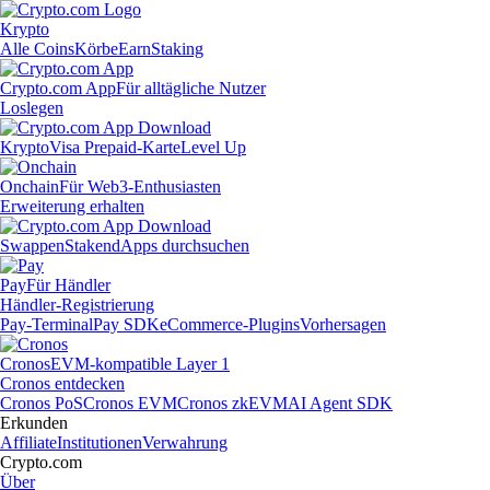
Krypto
Alle Coins
Körbe
Earn
Staking
Crypto.com App
Für alltägliche Nutzer
Loslegen
Krypto
Visa Prepaid-Karte
Level Up
Onchain
Für Web3-Enthusiasten
Erweiterung erhalten
Swappen
Staken
dApps durchsuchen
Pay
Für Händler
Händler-Registrierung
Pay-Terminal
Pay SDK
eCommerce-Plugins
Vorhersagen
Cronos
EVM-kompatible Layer 1
Cronos entdecken
Cronos PoS
Cronos EVM
Cronos zkEVM
AI Agent SDK
Erkunden
Affiliate
Institutionen
Verwahrung
Crypto.com
Über