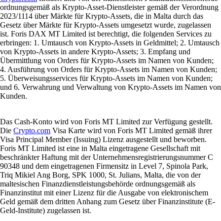
ordnungsgemäß als Krypto-Asset-Dienstleister gemäß der Verordnung
2023/1114 über Märkte für Krypto-Assets, die in Malta durch das
Gesetz über Märkte für Krypto-Assets umgesetzt wurde, zugelassen
ist. Foris DAX MT Limited ist berechtigt, die folgenden Services zu
erbringen: 1. Umtausch von Krypto-Assets in Geldmittel; 2. Umtausch
von Krypto-Assets in andere Krypto-Assets; 3. Empfang und
Übermittlung von Orders für Krypto-Assets im Namen von Kunden;
4. Ausführung von Orders für Krypto-Assets im Namen von Kunden;
5. Überweisungsservices für Krypto-Assets im Namen von Kunden;
und 6. Verwahrung und Verwaltung von Krypto-Assets im Namen von
Kunden.
Das Cash-Konto wird von Foris MT Limited zur Verfügung gestellt.
Die
Crypto.com
Visa Karte wird von Foris MT Limited gemäß ihrer
Visa Principal Member (Issuing) Lizenz ausgestellt und beworben.
Foris MT Limited ist eine in Malta eingetragene Gesellschaft mit
beschränkter Haftung mit der Unternehmensregistrierungsnummer C
90348 und dem eingetragenen Firmensitz in Level 7, Spinola Park,
Triq Mikiel Ang Borg, SPK 1000, St. Julians, Malta, die von der
maltesischen Finanzdienstleistungsbehörde ordnungsgemäß als
Finanzinstitut mit einer Lizenz für die Ausgabe von elektronischem
Geld gemäß dem dritten Anhang zum Gesetz über Finanzinstitute (E-
Geld-Institute) zugelassen ist.