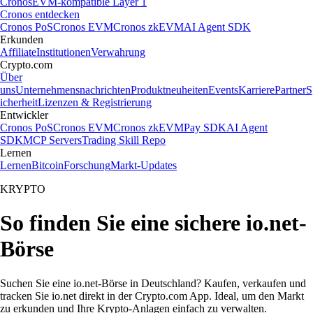
Cronos
EVM-kompatible Layer 1
Cronos entdecken
Cronos PoS
Cronos EVM
Cronos zkEVM
AI Agent SDK
Erkunden
Affiliate
Institutionen
Verwahrung
Crypto.com
Über
uns
Unternehmensnachrichten
Produktneuheiten
Events
Karriere
Partner
S
icherheit
Lizenzen & Registrierung
Entwickler
Cronos PoS
Cronos EVM
Cronos zkEVM
Pay SDK
AI Agent
SDK
MCP Servers
Trading Skill Repo
Lernen
Lernen
Bitcoin
Forschung
Markt-Updates
KRYPTO
So finden Sie eine sichere io.net-
Börse
Suchen Sie eine io.net-Börse in Deutschland? Kaufen, verkaufen und
tracken Sie io.net direkt in der Crypto.com App. Ideal, um den Markt
zu erkunden und Ihre Krypto-Anlagen einfach zu verwalten.