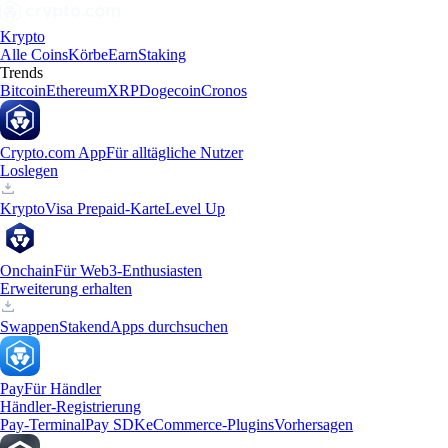
Krypto
Alle Coins
Körbe
Earn
Staking
Trends
Bitcoin
Ethereum
XRP
Dogecoin
Cronos
Crypto.com App
Für alltägliche Nutzer
Loslegen
Krypto
Visa Prepaid-Karte
Level Up
Onchain
Für Web3-Enthusiasten
Erweiterung erhalten
Swappen
Staken
dApps durchsuchen
Pay
Für Händler
Händler-Registrierung
Pay-Terminal
Pay SDK
eCommerce-Plugins
Vorhersagen