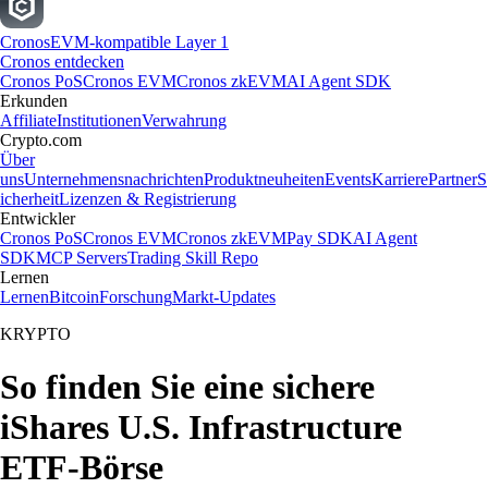
Cronos
EVM-kompatible Layer 1
Cronos entdecken
Cronos PoS
Cronos EVM
Cronos zkEVM
AI Agent SDK
Erkunden
Affiliate
Institutionen
Verwahrung
Crypto.com
Über
uns
Unternehmensnachrichten
Produktneuheiten
Events
Karriere
Partner
S
icherheit
Lizenzen & Registrierung
Entwickler
Cronos PoS
Cronos EVM
Cronos zkEVM
Pay SDK
AI Agent
SDK
MCP Servers
Trading Skill Repo
Lernen
Lernen
Bitcoin
Forschung
Markt-Updates
KRYPTO
So finden Sie eine sichere
iShares U.S. Infrastructure
ETF-Börse