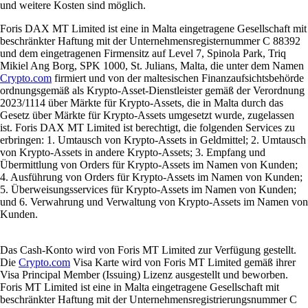
und weitere Kosten sind möglich.
Foris DAX MT Limited ist eine in Malta eingetragene Gesellschaft mit
beschränkter Haftung mit der Unternehmensregisternummer C 88392
und dem eingetragenen Firmensitz auf Level 7, Spinola Park, Triq
Mikiel Ang Borg, SPK 1000, St. Julians, Malta, die unter dem Namen
Crypto.com
firmiert und von der maltesischen Finanzaufsichtsbehörde
ordnungsgemäß als Krypto-Asset-Dienstleister gemäß der Verordnung
2023/1114 über Märkte für Krypto-Assets, die in Malta durch das
Gesetz über Märkte für Krypto-Assets umgesetzt wurde, zugelassen
ist. Foris DAX MT Limited ist berechtigt, die folgenden Services zu
erbringen: 1. Umtausch von Krypto-Assets in Geldmittel; 2. Umtausch
von Krypto-Assets in andere Krypto-Assets; 3. Empfang und
Übermittlung von Orders für Krypto-Assets im Namen von Kunden;
4. Ausführung von Orders für Krypto-Assets im Namen von Kunden;
5. Überweisungsservices für Krypto-Assets im Namen von Kunden;
und 6. Verwahrung und Verwaltung von Krypto-Assets im Namen von
Kunden.
Das Cash-Konto wird von Foris MT Limited zur Verfügung gestellt.
Die
Crypto.com
Visa Karte wird von Foris MT Limited gemäß ihrer
Visa Principal Member (Issuing) Lizenz ausgestellt und beworben.
Foris MT Limited ist eine in Malta eingetragene Gesellschaft mit
beschränkter Haftung mit der Unternehmensregistrierungsnummer C