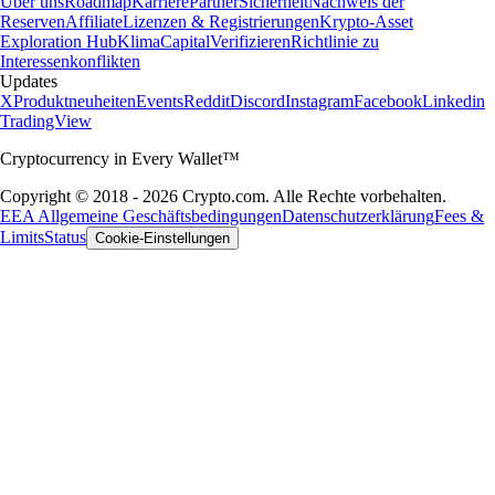
Über uns
Roadmap
Karriere
Partner
Sicherheit
Nachweis der
Reserven
Affiliate
Lizenzen & Registrierungen
Krypto-Asset
Exploration Hub
Klima
Capital
Verifizieren
Richtlinie zu
Interessenkonflikten
Updates
X
Produktneuheiten
Events
Reddit
Discord
Instagram
Facebook
Linkedin
TradingView
Cryptocurrency in Every Wallet™
Copyright © 2018 - 2026 Crypto.com. Alle Rechte vorbehalten.
EEA Allgemeine Geschäftsbedingungen
Datenschutzerklärung
Fees &
Limits
Status
Cookie-Einstellungen