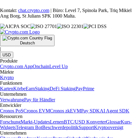
Kontakt:
chat.crypto.com
| Büro: Level 7, Spinola Park, Triq Mikiel
Ang Borg, St Julians SPK 1000 Malta.
Deutsch
|
USD
Produkte
Crypto.com App
Onchain
Level Up
Märkte
Krypto
Funktionen
Karten
Körbe
Earn
Staking
DeFi Staking
Pay
Prime
Unternehmen
Verwahrung
Pay für Händler
Entwickler
Cronos PoS
Cronos EVM
Cronos zkEVM
Pay SDK
AI Agent SDK
Ressourcen
Forschung
Markt-Updates
Lernen
BTC/USD Konverter
Glossar
Kurs-
Widgets
Telegram Bot
Beschwerdepolitik
Support
Kryptooversigt
Unternehmen