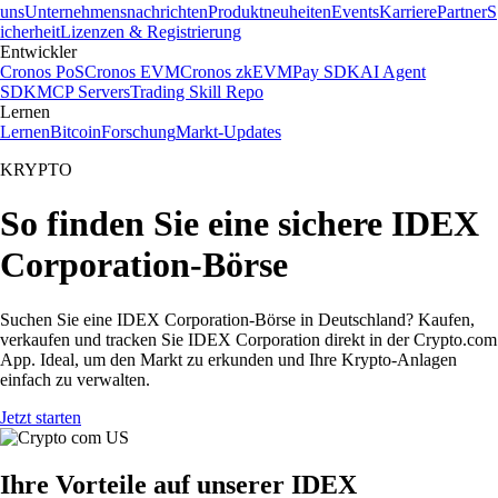
uns
Unternehmensnachrichten
Produktneuheiten
Events
Karriere
Partner
S
icherheit
Lizenzen & Registrierung
Entwickler
Cronos PoS
Cronos EVM
Cronos zkEVM
Pay SDK
AI Agent
SDK
MCP Servers
Trading Skill Repo
Lernen
Lernen
Bitcoin
Forschung
Markt-Updates
KRYPTO
So finden Sie eine sichere IDEX
Corporation-Börse
Suchen Sie eine IDEX Corporation-Börse in Deutschland? Kaufen,
verkaufen und tracken Sie IDEX Corporation direkt in der Crypto.com
App. Ideal, um den Markt zu erkunden und Ihre Krypto-Anlagen
einfach zu verwalten.
Jetzt starten
Ihre Vorteile auf unserer IDEX