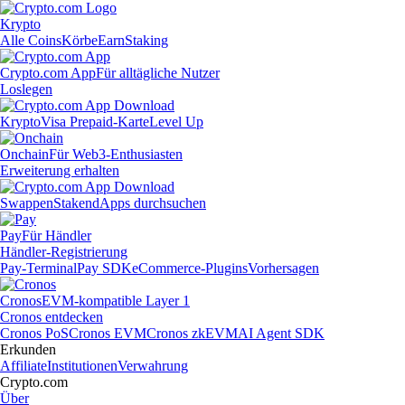
Krypto
Alle Coins
Körbe
Earn
Staking
Crypto.com App
Für alltägliche Nutzer
Loslegen
Krypto
Visa Prepaid-Karte
Level Up
Onchain
Für Web3-Enthusiasten
Erweiterung erhalten
Swappen
Staken
dApps durchsuchen
Pay
Für Händler
Händler-Registrierung
Pay-Terminal
Pay SDK
eCommerce-Plugins
Vorhersagen
Cronos
EVM-kompatible Layer 1
Cronos entdecken
Cronos PoS
Cronos EVM
Cronos zkEVM
AI Agent SDK
Erkunden
Affiliate
Institutionen
Verwahrung
Crypto.com
Über