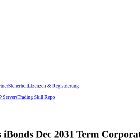
rtner
Sicherheit
Lizenzen & Registrierung
 Servers
Trading Skill Repo
res iBonds Dec 2031 Term Corpor