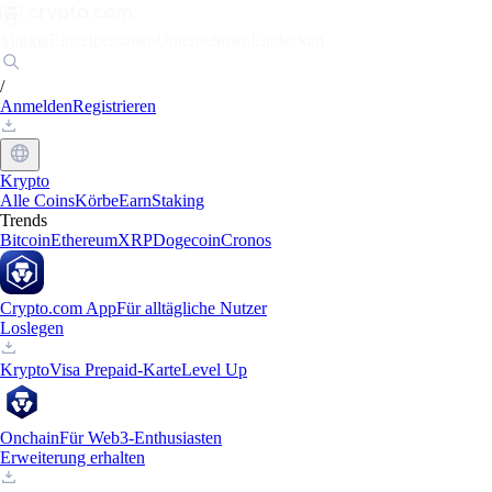
Märkte
Einzelpersonen
Unternehmen
Entdecken
/
Anmelden
Registrieren
Krypto
Alle Coins
Körbe
Earn
Staking
Trends
Bitcoin
Ethereum
XRP
Dogecoin
Cronos
Crypto.com App
Für alltägliche Nutzer
Loslegen
Krypto
Visa Prepaid-Karte
Level Up
Onchain
Für Web3-Enthusiasten
Erweiterung erhalten