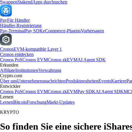
Swappen
Staken
dApps durchsuchen
Pay
Für Händler
Händler-Registrierung
Pay-Terminal
Pay SDK
eCommerce-Plugins
Vorhersagen
Cronos
EVM-kompatible Layer 1
Cronos entdecken
Cronos PoS
Cronos EVM
Cronos zkEVM
AI Agent SDK
Erkunden
Affiliate
Institutionen
Verwahrung
Crypto.com
Über uns
Unternehmensnachrichten
Produktneuheiten
Events
Karriere
Pa
Entwickler
Cronos PoS
Cronos EVM
Cronos zkEVM
Pay SDK
AI Agent SDK
MCP
Lernen
Lernen
Bitcoin
Forschung
Markt-Updates
KRYPTO
So finden Sie eine sichere iSha