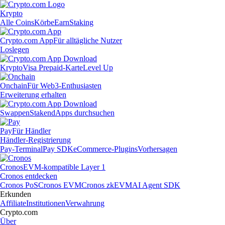
Krypto
Alle Coins
Körbe
Earn
Staking
Crypto.com App
Für alltägliche Nutzer
Loslegen
Krypto
Visa Prepaid-Karte
Level Up
Onchain
Für Web3-Enthusiasten
Erweiterung erhalten
Swappen
Staken
dApps durchsuchen
Pay
Für Händler
Händler-Registrierung
Pay-Terminal
Pay SDK
eCommerce-Plugins
Vorhersagen
Cronos
EVM-kompatible Layer 1
Cronos entdecken
Cronos PoS
Cronos EVM
Cronos zkEVM
AI Agent SDK
Erkunden
Affiliate
Institutionen
Verwahrung
Crypto.com
Über