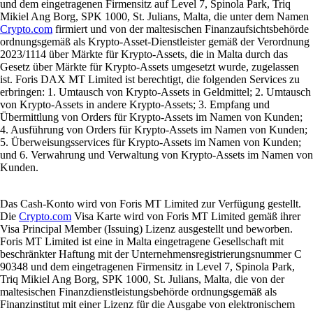
und dem eingetragenen Firmensitz auf Level 7, Spinola Park, Triq
Mikiel Ang Borg, SPK 1000, St. Julians, Malta, die unter dem Namen
Crypto.com
firmiert und von der maltesischen Finanzaufsichtsbehörde
ordnungsgemäß als Krypto-Asset-Dienstleister gemäß der Verordnung
2023/1114 über Märkte für Krypto-Assets, die in Malta durch das
Gesetz über Märkte für Krypto-Assets umgesetzt wurde, zugelassen
ist. Foris DAX MT Limited ist berechtigt, die folgenden Services zu
erbringen: 1. Umtausch von Krypto-Assets in Geldmittel; 2. Umtausch
von Krypto-Assets in andere Krypto-Assets; 3. Empfang und
Übermittlung von Orders für Krypto-Assets im Namen von Kunden;
4. Ausführung von Orders für Krypto-Assets im Namen von Kunden;
5. Überweisungsservices für Krypto-Assets im Namen von Kunden;
und 6. Verwahrung und Verwaltung von Krypto-Assets im Namen von
Kunden.
Das Cash-Konto wird von Foris MT Limited zur Verfügung gestellt.
Die
Crypto.com
Visa Karte wird von Foris MT Limited gemäß ihrer
Visa Principal Member (Issuing) Lizenz ausgestellt und beworben.
Foris MT Limited ist eine in Malta eingetragene Gesellschaft mit
beschränkter Haftung mit der Unternehmensregistrierungsnummer C
90348 und dem eingetragenen Firmensitz in Level 7, Spinola Park,
Triq Mikiel Ang Borg, SPK 1000, St. Julians, Malta, die von der
maltesischen Finanzdienstleistungsbehörde ordnungsgemäß als
Finanzinstitut mit einer Lizenz für die Ausgabe von elektronischem