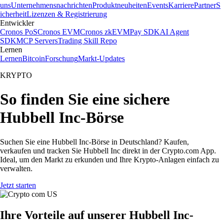
uns
Unternehmensnachrichten
Produktneuheiten
Events
Karriere
Partner
S
icherheit
Lizenzen & Registrierung
Entwickler
Cronos PoS
Cronos EVM
Cronos zkEVM
Pay SDK
AI Agent
SDK
MCP Servers
Trading Skill Repo
Lernen
Lernen
Bitcoin
Forschung
Markt-Updates
KRYPTO
So finden Sie eine sichere
Hubbell Inc-Börse
Suchen Sie eine Hubbell Inc-Börse in Deutschland? Kaufen,
verkaufen und tracken Sie Hubbell Inc direkt in der Crypto.com App.
Ideal, um den Markt zu erkunden und Ihre Krypto-Anlagen einfach zu
verwalten.
Jetzt starten
Ihre Vorteile auf unserer Hubbell Inc-