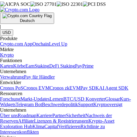
Deutsch
|
USD
Produkte
Crypto.com App
Onchain
Level Up
Märkte
Krypto
Funktionen
Karten
Körbe
Earn
Staking
DeFi Staking
Pay
Prime
Unternehmen
Verwahrung
Pay für Händler
Entwickler
Cronos PoS
Cronos EVM
Cronos zkEVM
Pay SDK
AI Agent SDK
Ressourcen
Forschung
Markt-Updates
Lernen
BTC/USD Konverter
Glossar
Kurs-
Widgets
Telegram Bot
Beschwerdepolitik
Support
Kryptooversigt
Unternehmen
Über uns
Roadmap
Karriere
Partner
Sicherheit
Nachweis der
Reserven
Affiliate
Lizenzen & Registrierungen
Krypto-Asset
Exploration Hub
Klima
Capital
Verifizieren
Richtlinie zu
Interessenkonflikten