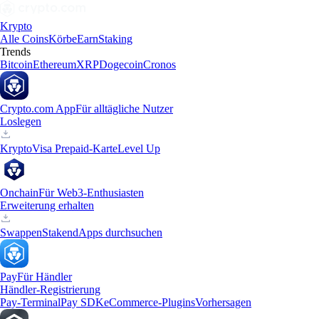
Krypto
Alle Coins
Körbe
Earn
Staking
Trends
Bitcoin
Ethereum
XRP
Dogecoin
Cronos
Crypto.com App
Für alltägliche Nutzer
Loslegen
Krypto
Visa Prepaid-Karte
Level Up
Onchain
Für Web3-Enthusiasten
Erweiterung erhalten
Swappen
Staken
dApps durchsuchen
Pay
Für Händler
Händler-Registrierung
Pay-Terminal
Pay SDK
eCommerce-Plugins
Vorhersagen