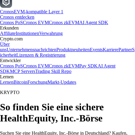
Cronos
EVM-kompatible Layer 1
Cronos entdecken
Cronos PoS
Cronos EVM
Cronos zkEVM
AI Agent SDK
Erkunden
Affiliate
Institutionen
Verwahrung
Crypto.com
Über
uns
Unternehmensnachrichten
Produktneuheiten
Events
Karriere
Partner
S
icherheit
Lizenzen & Registrierung
Entwickler
Cronos PoS
Cronos EVM
Cronos zkEVM
Pay SDK
AI Agent
SDK
MCP Servers
Trading Skill Repo
Lernen
Lernen
Bitcoin
Forschung
Markt-Updates
KRYPTO
So finden Sie eine sichere
HealthEquity, Inc.-Börse
Suchen Sie eine HealthEquity, Inc.-Börse in Deutschland? Kaufen,