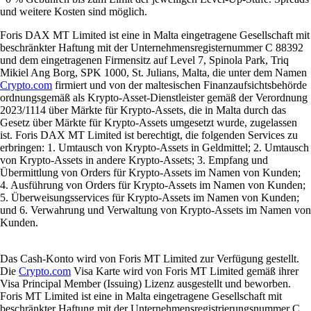
und weitere Kosten sind möglich.
Foris DAX MT Limited ist eine in Malta eingetragene Gesellschaft mit
beschränkter Haftung mit der Unternehmensregisternummer C 88392
und dem eingetragenen Firmensitz auf Level 7, Spinola Park, Triq
Mikiel Ang Borg, SPK 1000, St. Julians, Malta, die unter dem Namen
Crypto.com
firmiert und von der maltesischen Finanzaufsichtsbehörde
ordnungsgemäß als Krypto-Asset-Dienstleister gemäß der Verordnung
2023/1114 über Märkte für Krypto-Assets, die in Malta durch das
Gesetz über Märkte für Krypto-Assets umgesetzt wurde, zugelassen
ist. Foris DAX MT Limited ist berechtigt, die folgenden Services zu
erbringen: 1. Umtausch von Krypto-Assets in Geldmittel; 2. Umtausch
von Krypto-Assets in andere Krypto-Assets; 3. Empfang und
Übermittlung von Orders für Krypto-Assets im Namen von Kunden;
4. Ausführung von Orders für Krypto-Assets im Namen von Kunden;
5. Überweisungsservices für Krypto-Assets im Namen von Kunden;
und 6. Verwahrung und Verwaltung von Krypto-Assets im Namen von
Kunden.
Das Cash-Konto wird von Foris MT Limited zur Verfügung gestellt.
Die
Crypto.com
Visa Karte wird von Foris MT Limited gemäß ihrer
Visa Principal Member (Issuing) Lizenz ausgestellt und beworben.
Foris MT Limited ist eine in Malta eingetragene Gesellschaft mit
beschränkter Haftung mit der Unternehmensregistrierungsnummer C