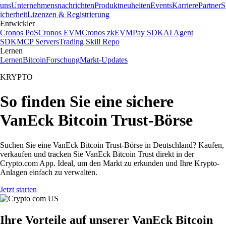
uns
Unternehmensnachrichten
Produktneuheiten
Events
Karriere
Partner
S
icherheit
Lizenzen & Registrierung
Entwickler
Cronos PoS
Cronos EVM
Cronos zkEVM
Pay SDK
AI Agent
SDK
MCP Servers
Trading Skill Repo
Lernen
Lernen
Bitcoin
Forschung
Markt-Updates
KRYPTO
So finden Sie eine sichere
VanEck Bitcoin Trust-Börse
Suchen Sie eine VanEck Bitcoin Trust-Börse in Deutschland? Kaufen,
verkaufen und tracken Sie VanEck Bitcoin Trust direkt in der
Crypto.com App. Ideal, um den Markt zu erkunden und Ihre Krypto-
Anlagen einfach zu verwalten.
Jetzt starten
Ihre Vorteile auf unserer VanEck Bitcoin