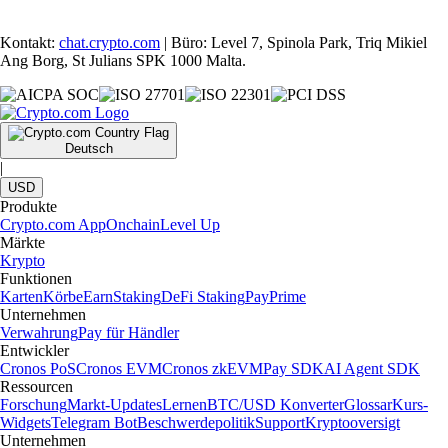
Kontakt:
chat.crypto.com
| Büro: Level 7, Spinola Park, Triq Mikiel
Ang Borg, St Julians SPK 1000 Malta.
Deutsch
|
USD
Produkte
Crypto.com App
Onchain
Level Up
Märkte
Krypto
Funktionen
Karten
Körbe
Earn
Staking
DeFi Staking
Pay
Prime
Unternehmen
Verwahrung
Pay für Händler
Entwickler
Cronos PoS
Cronos EVM
Cronos zkEVM
Pay SDK
AI Agent SDK
Ressourcen
Forschung
Markt-Updates
Lernen
BTC/USD Konverter
Glossar
Kurs-
Widgets
Telegram Bot
Beschwerdepolitik
Support
Kryptooversigt
Unternehmen