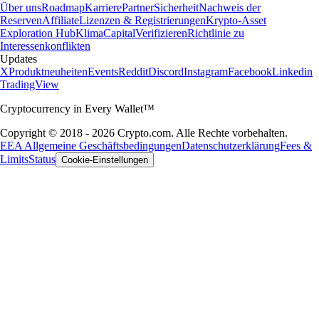
Über uns
Roadmap
Karriere
Partner
Sicherheit
Nachweis der
Reserven
Affiliate
Lizenzen & Registrierungen
Krypto-Asset
Exploration Hub
Klima
Capital
Verifizieren
Richtlinie zu
Interessenkonflikten
Updates
X
Produktneuheiten
Events
Reddit
Discord
Instagram
Facebook
Linkedin
TradingView
Cryptocurrency in Every Wallet™
Copyright © 2018 - 2026 Crypto.com. Alle Rechte vorbehalten.
EEA Allgemeine Geschäftsbedingungen
Datenschutzerklärung
Fees &
Limits
Status
Cookie-Einstellungen