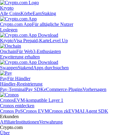
Krypto
Alle Coins
Körbe
Earn
Staking
Crypto.com App
Für alltägliche Nutzer
Loslegen
Krypto
Visa Prepaid-Karte
Level Up
Onchain
Für Web3-Enthusiasten
Erweiterung erhalten
Swappen
Staken
dApps durchsuchen
Pay
Für Händler
Händler-Registrierung
Pay-Terminal
Pay SDK
eCommerce-Plugins
Vorhersagen
Cronos
EVM-kompatible Layer 1
Cronos entdecken
Cronos PoS
Cronos EVM
Cronos zkEVM
AI Agent SDK
Erkunden
Affiliate
Institutionen
Verwahrung
Crypto.com
Über