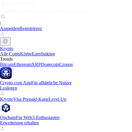
Märkte
Einzelpersonen
Unternehmen
Entdecken
/
Anmelden
Registrieren
Krypto
Alle Coins
Körbe
Earn
Staking
Trends
Bitcoin
Ethereum
XRP
Dogecoin
Cronos
Crypto.com App
Für alltägliche Nutzer
Loslegen
Krypto
Visa Prepaid-Karte
Level Up
Onchain
Für Web3-Enthusiasten
Erweiterung erhalten