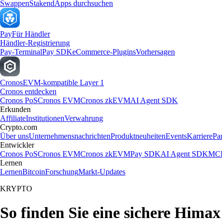
Swappen
Staken
dApps durchsuchen
Pay
Für Händler
Händler-Registrierung
Pay-Terminal
Pay SDK
eCommerce-Plugins
Vorhersagen
Cronos
EVM-kompatible Layer 1
Cronos entdecken
Cronos PoS
Cronos EVM
Cronos zkEVM
AI Agent SDK
Erkunden
Affiliate
Institutionen
Verwahrung
Crypto.com
Über uns
Unternehmensnachrichten
Produktneuheiten
Events
Karriere
Pa
Entwickler
Cronos PoS
Cronos EVM
Cronos zkEVM
Pay SDK
AI Agent SDK
MCP
Lernen
Lernen
Bitcoin
Forschung
Markt-Updates
KRYPTO
So finden Sie eine sichere Himax