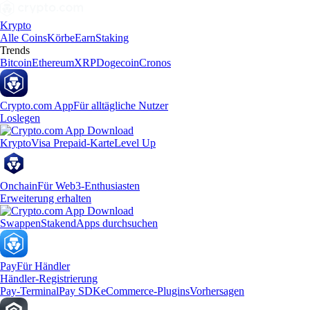
Krypto
Alle Coins
Körbe
Earn
Staking
Trends
Bitcoin
Ethereum
XRP
Dogecoin
Cronos
Crypto.com App
Für alltägliche Nutzer
Loslegen
Krypto
Visa Prepaid-Karte
Level Up
Onchain
Für Web3-Enthusiasten
Erweiterung erhalten
Swappen
Staken
dApps durchsuchen
Pay
Für Händler
Händler-Registrierung
Pay-Terminal
Pay SDK
eCommerce-Plugins
Vorhersagen