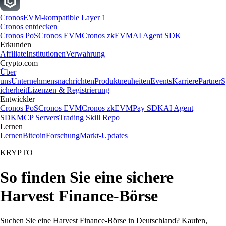
Cronos
EVM-kompatible Layer 1
Cronos entdecken
Cronos PoS
Cronos EVM
Cronos zkEVM
AI Agent SDK
Erkunden
Affiliate
Institutionen
Verwahrung
Crypto.com
Über
uns
Unternehmensnachrichten
Produktneuheiten
Events
Karriere
Partner
S
icherheit
Lizenzen & Registrierung
Entwickler
Cronos PoS
Cronos EVM
Cronos zkEVM
Pay SDK
AI Agent
SDK
MCP Servers
Trading Skill Repo
Lernen
Lernen
Bitcoin
Forschung
Markt-Updates
KRYPTO
So finden Sie eine sichere
Harvest Finance-Börse
Suchen Sie eine Harvest Finance-Börse in Deutschland? Kaufen,