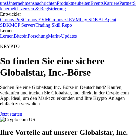
uns
Unternehmensnachrichten
Produktneuheiten
Events
Karriere
Partner
S
icherheit
Lizenzen & Registrierung
Entwickler
Cronos PoS
Cronos EVM
Cronos zkEVM
Pay SDK
AI Agent
SDK
MCP Servers
Trading Skill Repo
Lernen
Lernen
Bitcoin
Forschung
Markt-Updates
KRYPTO
So finden Sie eine sichere
Globalstar, Inc.-Börse
Suchen Sie eine Globalstar, Inc.-Börse in Deutschland? Kaufen,
verkaufen und tracken Sie Globalstar, Inc. direkt in der Crypto.com
App. Ideal, um den Markt zu erkunden und Ihre Krypto-Anlagen
einfach zu verwalten.
Jetzt starten
Ihre Vorteile auf unserer Globalstar, Inc.-