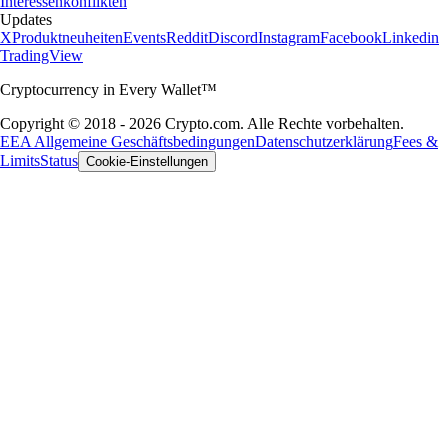
Interessenkonflikten
Updates
X
Produktneuheiten
Events
Reddit
Discord
Instagram
Facebook
Linkedin
TradingView
Cryptocurrency in Every Wallet™
Copyright © 2018 - 2026 Crypto.com. Alle Rechte vorbehalten.
EEA Allgemeine Geschäftsbedingungen
Datenschutzerklärung
Fees &
Limits
Status
Cookie-Einstellungen