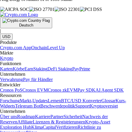
Deutsch
|
USD
Produkte
Crypto.com App
Onchain
Level Up
Märkte
Krypto
Funktionen
Karten
Körbe
Earn
Staking
DeFi Staking
Pay
Prime
Unternehmen
Verwahrung
Pay für Händler
Entwickler
Cronos PoS
Cronos EVM
Cronos zkEVM
Pay SDK
AI Agent SDK
Ressourcen
Forschung
Markt-Updates
Lernen
BTC/USD Konverter
Glossar
Kurs-
Widgets
Telegram Bot
Beschwerdepolitik
Support
Kryptooversigt
Unternehmen
Über uns
Roadmap
Karriere
Partner
Sicherheit
Nachweis der
Reserven
Affiliate
Lizenzen & Registrierungen
Krypto-Asset
Exploration Hub
Klima
Capital
Verifizieren
Richtlinie zu