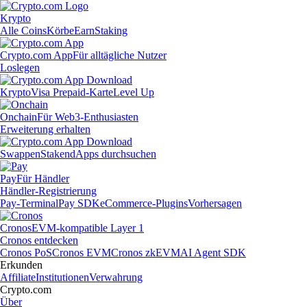
Krypto
Alle Coins
Körbe
Earn
Staking
Crypto.com App
Für alltägliche Nutzer
Loslegen
Krypto
Visa Prepaid-Karte
Level Up
Onchain
Für Web3-Enthusiasten
Erweiterung erhalten
Swappen
Staken
dApps durchsuchen
Pay
Für Händler
Händler-Registrierung
Pay-Terminal
Pay SDK
eCommerce-Plugins
Vorhersagen
Cronos
EVM-kompatible Layer 1
Cronos entdecken
Cronos PoS
Cronos EVM
Cronos zkEVM
AI Agent SDK
Erkunden
Affiliate
Institutionen
Verwahrung
Crypto.com
Über