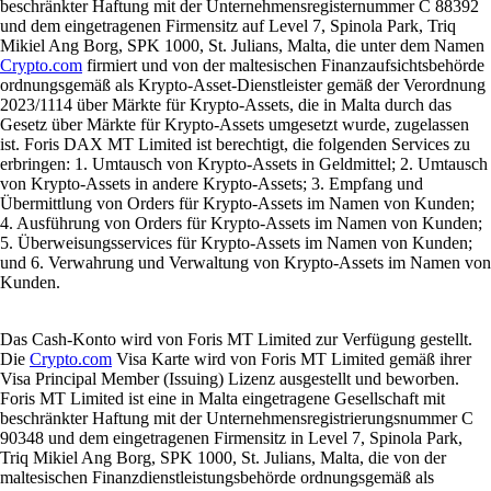
beschränkter Haftung mit der Unternehmensregisternummer C 88392
und dem eingetragenen Firmensitz auf Level 7, Spinola Park, Triq
Mikiel Ang Borg, SPK 1000, St. Julians, Malta, die unter dem Namen
Crypto.com
firmiert und von der maltesischen Finanzaufsichtsbehörde
ordnungsgemäß als Krypto-Asset-Dienstleister gemäß der Verordnung
2023/1114 über Märkte für Krypto-Assets, die in Malta durch das
Gesetz über Märkte für Krypto-Assets umgesetzt wurde, zugelassen
ist. Foris DAX MT Limited ist berechtigt, die folgenden Services zu
erbringen: 1. Umtausch von Krypto-Assets in Geldmittel; 2. Umtausch
von Krypto-Assets in andere Krypto-Assets; 3. Empfang und
Übermittlung von Orders für Krypto-Assets im Namen von Kunden;
4. Ausführung von Orders für Krypto-Assets im Namen von Kunden;
5. Überweisungsservices für Krypto-Assets im Namen von Kunden;
und 6. Verwahrung und Verwaltung von Krypto-Assets im Namen von
Kunden.
Das Cash-Konto wird von Foris MT Limited zur Verfügung gestellt.
Die
Crypto.com
Visa Karte wird von Foris MT Limited gemäß ihrer
Visa Principal Member (Issuing) Lizenz ausgestellt und beworben.
Foris MT Limited ist eine in Malta eingetragene Gesellschaft mit
beschränkter Haftung mit der Unternehmensregistrierungsnummer C
90348 und dem eingetragenen Firmensitz in Level 7, Spinola Park,
Triq Mikiel Ang Borg, SPK 1000, St. Julians, Malta, die von der
maltesischen Finanzdienstleistungsbehörde ordnungsgemäß als