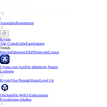
Märkte
Einzelpersonen
Unternehmen
Entdecken
/
Anmelden
Registrieren
Krypto
Alle Coins
Körbe
Earn
Staking
Trends
Bitcoin
Ethereum
XRP
Dogecoin
Cronos
Crypto.com App
Für alltägliche Nutzer
Loslegen
Krypto
Visa Prepaid-Karte
Level Up
Onchain
Für Web3-Enthusiasten
Erweiterung erhalten