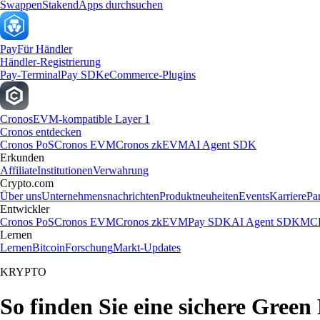
Swappen
Staken
dApps durchsuchen
Pay
Für Händler
Händler-Registrierung
Pay-Terminal
Pay SDK
eCommerce-Plugins
Cronos
EVM-kompatible Layer 1
Cronos entdecken
Cronos PoS
Cronos EVM
Cronos zkEVM
AI Agent SDK
Erkunden
Affiliate
Institutionen
Verwahrung
Crypto.com
Über uns
Unternehmensnachrichten
Produktneuheiten
Events
Karriere
Pa
Entwickler
Cronos PoS
Cronos EVM
Cronos zkEVM
Pay SDK
AI Agent SDK
MCP
Lernen
Lernen
Bitcoin
Forschung
Markt-Updates
KRYPTO
So finden Sie eine sichere Gree