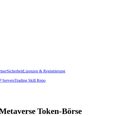
rtner
Sicherheit
Lizenzen & Registrierung
 Servers
Trading Skill Repo
n Metaverse Token-Börse