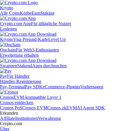
Krypto
Alle Coins
Körbe
Earn
Staking
Crypto.com App
Für alltägliche Nutzer
Loslegen
Krypto
Visa Prepaid-Karte
Level Up
Onchain
Für Web3-Enthusiasten
Erweiterung erhalten
Swappen
Staken
dApps durchsuchen
Pay
Für Händler
Händler-Registrierung
Pay-Terminal
Pay SDK
eCommerce-Plugins
Vorhersagen
Cronos
EVM-kompatible Layer 1
Cronos entdecken
Cronos PoS
Cronos EVM
Cronos zkEVM
AI Agent SDK
Erkunden
Affiliate
Institutionen
Verwahrung
Crypto.com
Über