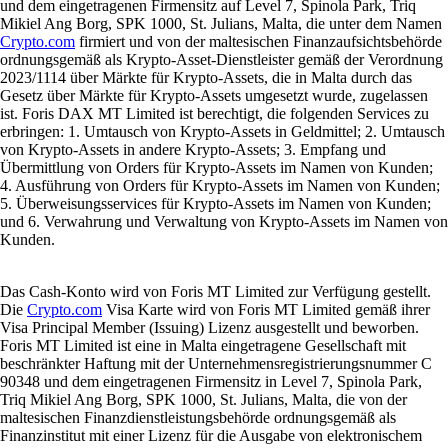
und dem eingetragenen Firmensitz auf Level 7, Spinola Park, Triq
Mikiel Ang Borg, SPK 1000, St. Julians, Malta, die unter dem Namen
Crypto.com
firmiert und von der maltesischen Finanzaufsichtsbehörde
ordnungsgemäß als Krypto-Asset-Dienstleister gemäß der Verordnung
2023/1114 über Märkte für Krypto-Assets, die in Malta durch das
Gesetz über Märkte für Krypto-Assets umgesetzt wurde, zugelassen
ist. Foris DAX MT Limited ist berechtigt, die folgenden Services zu
erbringen: 1. Umtausch von Krypto-Assets in Geldmittel; 2. Umtausch
von Krypto-Assets in andere Krypto-Assets; 3. Empfang und
Übermittlung von Orders für Krypto-Assets im Namen von Kunden;
4. Ausführung von Orders für Krypto-Assets im Namen von Kunden;
5. Überweisungsservices für Krypto-Assets im Namen von Kunden;
und 6. Verwahrung und Verwaltung von Krypto-Assets im Namen von
Kunden.
Das Cash-Konto wird von Foris MT Limited zur Verfügung gestellt.
Die
Crypto.com
Visa Karte wird von Foris MT Limited gemäß ihrer
Visa Principal Member (Issuing) Lizenz ausgestellt und beworben.
Foris MT Limited ist eine in Malta eingetragene Gesellschaft mit
beschränkter Haftung mit der Unternehmensregistrierungsnummer C
90348 und dem eingetragenen Firmensitz in Level 7, Spinola Park,
Triq Mikiel Ang Borg, SPK 1000, St. Julians, Malta, die von der
maltesischen Finanzdienstleistungsbehörde ordnungsgemäß als
Finanzinstitut mit einer Lizenz für die Ausgabe von elektronischem