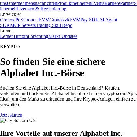
uns
Unternehmensnachrichten
Produktneuheiten
Events
Karriere
Partner
S
icherheit
Lizenzen & Registrierung
Entwickler
Cronos PoS
Cronos EVM
Cronos zkEVM
Pay SDK
AI Agent
SDK
MCP Servers
Trading Skill Repo
Lernen
Lernen
Bitcoin
Forschung
Markt-Updates
KRYPTO
So finden Sie eine sichere
Alphabet Inc.-Börse
Suchen Sie eine Alphabet Inc.-Börse in Deutschland? Kaufen,
verkaufen und tracken Sie Alphabet Inc. direkt in der Crypto.com App.
Ideal, um den Markt zu erkunden und Ihre Krypto-Anlagen einfach zu
verwalten.
Jetzt starten
Ihre Vorteile auf unserer Alphabet Inc.-