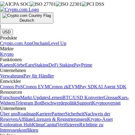
Deutsch
|
USD
Produkte
Crypto.com App
Onchain
Level Up
Märkte
Krypto
Funktionen
Karten
Körbe
Earn
Staking
DeFi Staking
Pay
Prime
Unternehmen
Verwahrung
Pay für Händler
Entwickler
Cronos PoS
Cronos EVM
Cronos zkEVM
Pay SDK
AI Agent SDK
Ressourcen
Forschung
Markt-Updates
Lernen
BTC/USD Konverter
Glossar
Kurs-
Widgets
Telegram Bot
Beschwerdepolitik
Support
Kryptooversigt
Unternehmen
Über uns
Roadmap
Karriere
Partner
Sicherheit
Nachweis der
Reserven
Affiliate
Lizenzen & Registrierungen
Krypto-Asset
Exploration Hub
Klima
Capital
Verifizieren
Richtlinie zu
Interessenkonflikten