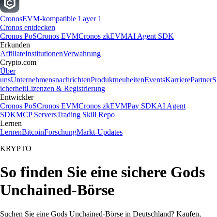
Cronos
EVM-kompatible Layer 1
Cronos entdecken
Cronos PoS
Cronos EVM
Cronos zkEVM
AI Agent SDK
Erkunden
Affiliate
Institutionen
Verwahrung
Crypto.com
Über
uns
Unternehmensnachrichten
Produktneuheiten
Events
Karriere
Partner
S
icherheit
Lizenzen & Registrierung
Entwickler
Cronos PoS
Cronos EVM
Cronos zkEVM
Pay SDK
AI Agent
SDK
MCP Servers
Trading Skill Repo
Lernen
Lernen
Bitcoin
Forschung
Markt-Updates
KRYPTO
So finden Sie eine sichere Gods
Unchained-Börse
Suchen Sie eine Gods Unchained-Börse in Deutschland? Kaufen,