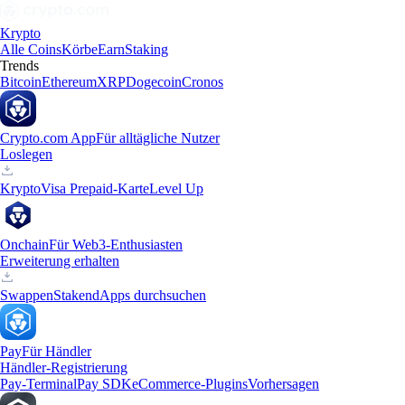
Krypto
Alle Coins
Körbe
Earn
Staking
Trends
Bitcoin
Ethereum
XRP
Dogecoin
Cronos
Crypto.com App
Für alltägliche Nutzer
Loslegen
Krypto
Visa Prepaid-Karte
Level Up
Onchain
Für Web3-Enthusiasten
Erweiterung erhalten
Swappen
Staken
dApps durchsuchen
Pay
Für Händler
Händler-Registrierung
Pay-Terminal
Pay SDK
eCommerce-Plugins
Vorhersagen