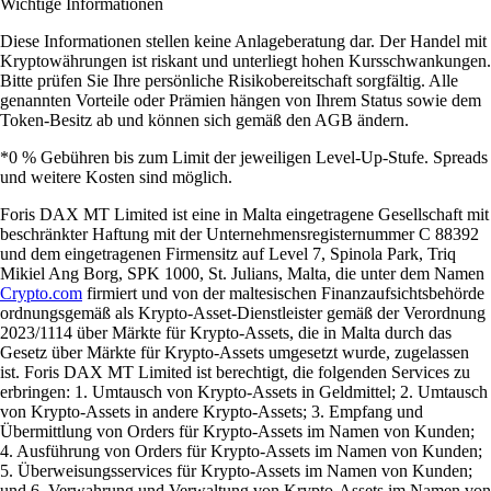
Wichtige Informationen
Diese Informationen stellen keine Anlageberatung dar. Der Handel mit
Kryptowährungen ist riskant und unterliegt hohen Kursschwankungen.
Bitte prüfen Sie Ihre persönliche Risikobereitschaft sorgfältig. Alle
genannten Vorteile oder Prämien hängen von Ihrem Status sowie dem
Token-Besitz ab und können sich gemäß den AGB ändern.
*0 % Gebühren bis zum Limit der jeweiligen Level-Up-Stufe. Spreads
und weitere Kosten sind möglich.
Foris DAX MT Limited ist eine in Malta eingetragene Gesellschaft mit
beschränkter Haftung mit der Unternehmensregisternummer C 88392
und dem eingetragenen Firmensitz auf Level 7, Spinola Park, Triq
Mikiel Ang Borg, SPK 1000, St. Julians, Malta, die unter dem Namen
Crypto.com
firmiert und von der maltesischen Finanzaufsichtsbehörde
ordnungsgemäß als Krypto-Asset-Dienstleister gemäß der Verordnung
2023/1114 über Märkte für Krypto-Assets, die in Malta durch das
Gesetz über Märkte für Krypto-Assets umgesetzt wurde, zugelassen
ist. Foris DAX MT Limited ist berechtigt, die folgenden Services zu
erbringen: 1. Umtausch von Krypto-Assets in Geldmittel; 2. Umtausch
von Krypto-Assets in andere Krypto-Assets; 3. Empfang und
Übermittlung von Orders für Krypto-Assets im Namen von Kunden;
4. Ausführung von Orders für Krypto-Assets im Namen von Kunden;
5. Überweisungsservices für Krypto-Assets im Namen von Kunden;
und 6. Verwahrung und Verwaltung von Krypto-Assets im Namen von