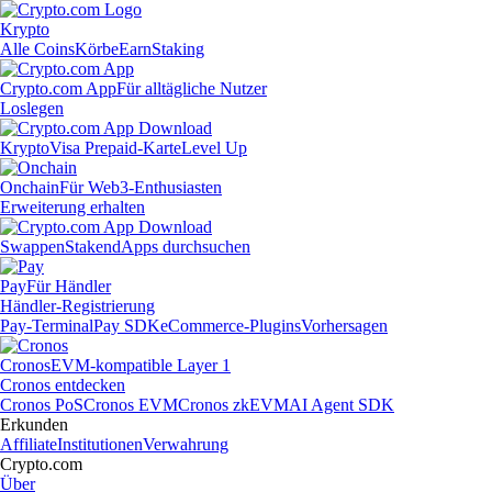
Krypto
Alle Coins
Körbe
Earn
Staking
Crypto.com App
Für alltägliche Nutzer
Loslegen
Krypto
Visa Prepaid-Karte
Level Up
Onchain
Für Web3-Enthusiasten
Erweiterung erhalten
Swappen
Staken
dApps durchsuchen
Pay
Für Händler
Händler-Registrierung
Pay-Terminal
Pay SDK
eCommerce-Plugins
Vorhersagen
Cronos
EVM-kompatible Layer 1
Cronos entdecken
Cronos PoS
Cronos EVM
Cronos zkEVM
AI Agent SDK
Erkunden
Affiliate
Institutionen
Verwahrung
Crypto.com
Über