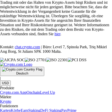
Trading mit oder das Halten von Krypto-Assets birgt Risiken und ist
möglicherweise nicht für jeden geeignet. Bitte beachten Sie, dass die
Wertentwicklung in der Vergangenheit keine Garantie für die
zukünftige Wertentwicklung ist. Überlegen Sie sorgfältig, ob eine
Investition in Krypto-Assets für Sie angesichts Ihrer finanziellen
Situation und Ihrer Risikotoleranz geeignet ist. Weitere Informationen
zu den Risiken, die mit dem Trading oder dem Besitz von Krypto-
Assets verbunden sind, finden Sie
hier
.
Kontakt:
chat.crypto.com
| Büro: Level 7, Spinola Park, Triq Mikiel
Ang Borg, St Julians SPK 1000 Malta.
Deutsch
|
USD
Produkte
Crypto.com App
Onchain
Level Up
Märkte
Krypto
Funktionen
Karten
Körbe
Earn
Staking
DeFi Staking
Pay
Prime