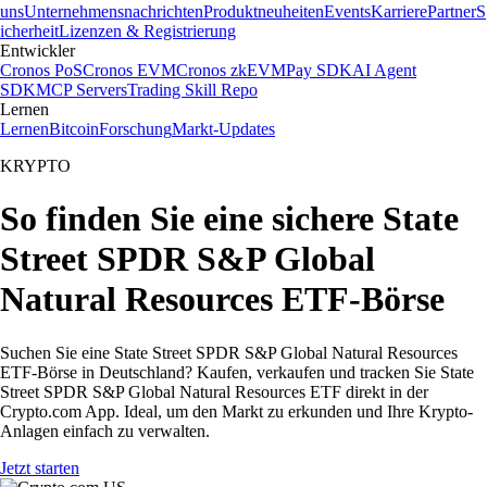
uns
Unternehmensnachrichten
Produktneuheiten
Events
Karriere
Partner
S
icherheit
Lizenzen & Registrierung
Entwickler
Cronos PoS
Cronos EVM
Cronos zkEVM
Pay SDK
AI Agent
SDK
MCP Servers
Trading Skill Repo
Lernen
Lernen
Bitcoin
Forschung
Markt-Updates
KRYPTO
So finden Sie eine sichere State
Street SPDR S&P Global
Natural Resources ETF-Börse
Suchen Sie eine State Street SPDR S&P Global Natural Resources
ETF-Börse in Deutschland? Kaufen, verkaufen und tracken Sie State
Street SPDR S&P Global Natural Resources ETF direkt in der
Crypto.com App. Ideal, um den Markt zu erkunden und Ihre Krypto-
Anlagen einfach zu verwalten.
Jetzt starten