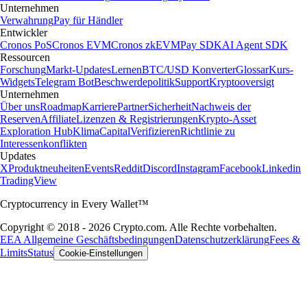
Unternehmen
Verwahrung
Pay für Händler
Entwickler
Cronos PoS
Cronos EVM
Cronos zkEVM
Pay SDK
AI Agent SDK
Ressourcen
Forschung
Markt-Updates
Lernen
BTC/USD Konverter
Glossar
Kurs-
Widgets
Telegram Bot
Beschwerdepolitik
Support
Kryptooversigt
Unternehmen
Über uns
Roadmap
Karriere
Partner
Sicherheit
Nachweis der
Reserven
Affiliate
Lizenzen & Registrierungen
Krypto-Asset
Exploration Hub
Klima
Capital
Verifizieren
Richtlinie zu
Interessenkonflikten
Updates
X
Produktneuheiten
Events
Reddit
Discord
Instagram
Facebook
Linkedin
TradingView
Cryptocurrency in Every Wallet™
Copyright © 2018 - 2026 Crypto.com. Alle Rechte vorbehalten.
EEA Allgemeine Geschäftsbedingungen
Datenschutzerklärung
Fees &
Limits
Status
Cookie-Einstellungen