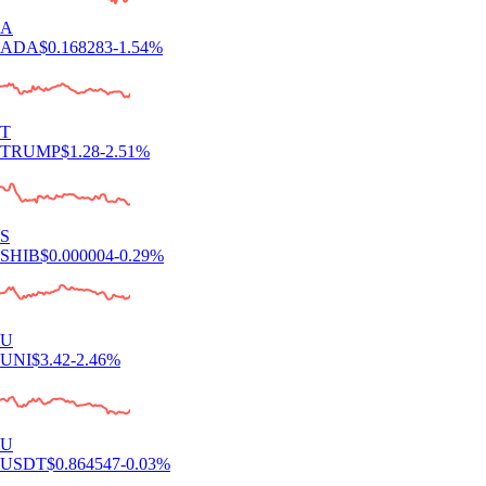
A
ADA
$
0.168283
-1.54
%
T
TRUMP
$
1.28
-2.51
%
S
SHIB
$
0.000004
-0.29
%
U
UNI
$
3.42
-2.46
%
U
USDT
$
0.864547
-0.03
%