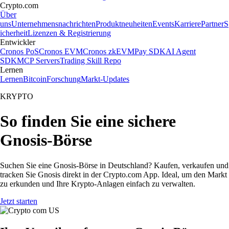
Crypto.com
Über
uns
Unternehmensnachrichten
Produktneuheiten
Events
Karriere
Partner
S
icherheit
Lizenzen & Registrierung
Entwickler
Cronos PoS
Cronos EVM
Cronos zkEVM
Pay SDK
AI Agent
SDK
MCP Servers
Trading Skill Repo
Lernen
Lernen
Bitcoin
Forschung
Markt-Updates
KRYPTO
So finden Sie eine sichere
Gnosis-Börse
Suchen Sie eine Gnosis-Börse in Deutschland? Kaufen, verkaufen und
tracken Sie Gnosis direkt in der Crypto.com App. Ideal, um den Markt
zu erkunden und Ihre Krypto-Anlagen einfach zu verwalten.
Jetzt starten