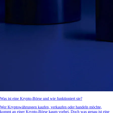
Was ist eine Krypto-Börse und wie funktioniert sie?
Wer Kryptowährungen kaufen, verkaufen oder handeln möchte,
kommt an einer Krypto-Börse kaum vorbei. Doch was genau ist eine