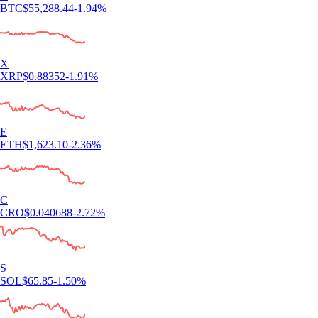
BTC
$
55,288.44
-1.94
%
X
XRP
$
0.88352
-1.91
%
E
ETH
$
1,623.10
-2.36
%
C
CRO
$
0.040688
-2.72
%
S
SOL
$
65.85
-1.50
%