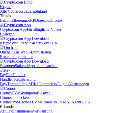
Krypto
Alle Coins
Körbe
Earn
Staking
Trends
Bitcoin
Ethereum
XRP
Dogecoin
Cronos
Crypto.com App
Für alltägliche Nutzer
Loslegen
Krypto
Visa Prepaid-Karte
Level Up
Onchain
Für Web3-Enthusiasten
Erweiterung erhalten
Swappen
Staken
dApps durchsuchen
Pay
Für Händler
Händler-Registrierung
Pay-Terminal
Pay SDK
eCommerce-Plugins
Vorhersagen
Cronos
EVM-kompatible Layer 1
Cronos entdecken
Cronos PoS
Cronos EVM
Cronos zkEVM
AI Agent SDK
Erkunden
Affiliate
Institutionen
Verwahrung