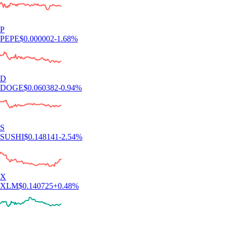
P
PEPE
$
0.000002
-1.68
%
D
DOGE
$
0.060382
-0.94
%
S
SUSHI
$
0.148141
-2.54
%
X
XLM
$
0.140725
+
0.48
%