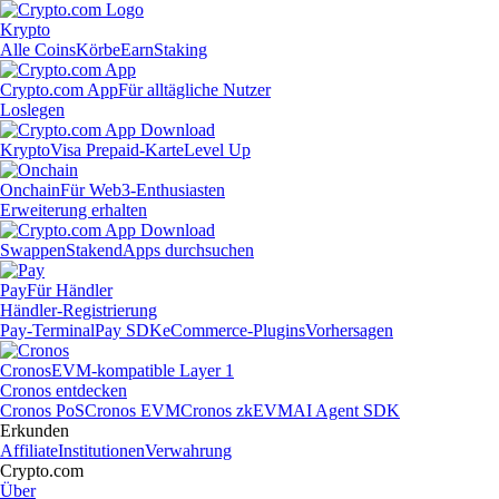
Krypto
Alle Coins
Körbe
Earn
Staking
Crypto.com App
Für alltägliche Nutzer
Loslegen
Krypto
Visa Prepaid-Karte
Level Up
Onchain
Für Web3-Enthusiasten
Erweiterung erhalten
Swappen
Staken
dApps durchsuchen
Pay
Für Händler
Händler-Registrierung
Pay-Terminal
Pay SDK
eCommerce-Plugins
Vorhersagen
Cronos
EVM-kompatible Layer 1
Cronos entdecken
Cronos PoS
Cronos EVM
Cronos zkEVM
AI Agent SDK
Erkunden
Affiliate
Institutionen
Verwahrung
Crypto.com
Über