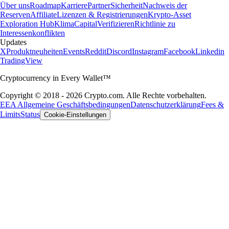
Über uns
Roadmap
Karriere
Partner
Sicherheit
Nachweis der
Reserven
Affiliate
Lizenzen & Registrierungen
Krypto-Asset
Exploration Hub
Klima
Capital
Verifizieren
Richtlinie zu
Interessenkonflikten
Updates
X
Produktneuheiten
Events
Reddit
Discord
Instagram
Facebook
Linkedin
TradingView
Cryptocurrency in Every Wallet™
Copyright © 2018 - 2026 Crypto.com. Alle Rechte vorbehalten.
EEA Allgemeine Geschäftsbedingungen
Datenschutzerklärung
Fees &
Limits
Status
Cookie-Einstellungen