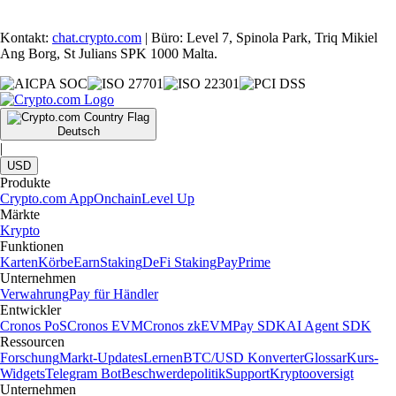
Kontakt:
chat.crypto.com
| Büro: Level 7, Spinola Park, Triq Mikiel
Ang Borg, St Julians SPK 1000 Malta.
Deutsch
|
USD
Produkte
Crypto.com App
Onchain
Level Up
Märkte
Krypto
Funktionen
Karten
Körbe
Earn
Staking
DeFi Staking
Pay
Prime
Unternehmen
Verwahrung
Pay für Händler
Entwickler
Cronos PoS
Cronos EVM
Cronos zkEVM
Pay SDK
AI Agent SDK
Ressourcen
Forschung
Markt-Updates
Lernen
BTC/USD Konverter
Glossar
Kurs-
Widgets
Telegram Bot
Beschwerdepolitik
Support
Kryptooversigt
Unternehmen