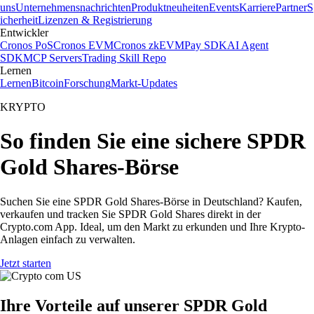
uns
Unternehmensnachrichten
Produktneuheiten
Events
Karriere
Partner
S
icherheit
Lizenzen & Registrierung
Entwickler
Cronos PoS
Cronos EVM
Cronos zkEVM
Pay SDK
AI Agent
SDK
MCP Servers
Trading Skill Repo
Lernen
Lernen
Bitcoin
Forschung
Markt-Updates
KRYPTO
So finden Sie eine sichere SPDR
Gold Shares-Börse
Suchen Sie eine SPDR Gold Shares-Börse in Deutschland? Kaufen,
verkaufen und tracken Sie SPDR Gold Shares direkt in der
Crypto.com App. Ideal, um den Markt zu erkunden und Ihre Krypto-
Anlagen einfach zu verwalten.
Jetzt starten
Ihre Vorteile auf unserer SPDR Gold