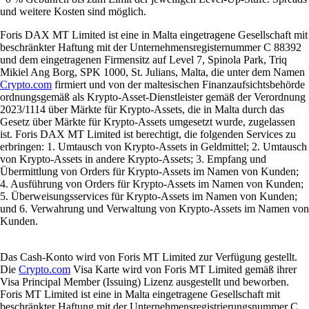
und weitere Kosten sind möglich.
Foris DAX MT Limited ist eine in Malta eingetragene Gesellschaft mit
beschränkter Haftung mit der Unternehmensregisternummer C 88392
und dem eingetragenen Firmensitz auf Level 7, Spinola Park, Triq
Mikiel Ang Borg, SPK 1000, St. Julians, Malta, die unter dem Namen
Crypto.com
firmiert und von der maltesischen Finanzaufsichtsbehörde
ordnungsgemäß als Krypto-Asset-Dienstleister gemäß der Verordnung
2023/1114 über Märkte für Krypto-Assets, die in Malta durch das
Gesetz über Märkte für Krypto-Assets umgesetzt wurde, zugelassen
ist. Foris DAX MT Limited ist berechtigt, die folgenden Services zu
erbringen: 1. Umtausch von Krypto-Assets in Geldmittel; 2. Umtausch
von Krypto-Assets in andere Krypto-Assets; 3. Empfang und
Übermittlung von Orders für Krypto-Assets im Namen von Kunden;
4. Ausführung von Orders für Krypto-Assets im Namen von Kunden;
5. Überweisungsservices für Krypto-Assets im Namen von Kunden;
und 6. Verwahrung und Verwaltung von Krypto-Assets im Namen von
Kunden.
Das Cash-Konto wird von Foris MT Limited zur Verfügung gestellt.
Die
Crypto.com
Visa Karte wird von Foris MT Limited gemäß ihrer
Visa Principal Member (Issuing) Lizenz ausgestellt und beworben.
Foris MT Limited ist eine in Malta eingetragene Gesellschaft mit
beschränkter Haftung mit der Unternehmensregistrierungsnummer C