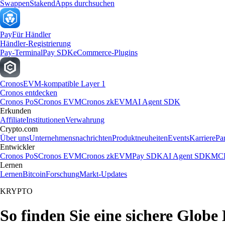
Swappen
Staken
dApps durchsuchen
Pay
Für Händler
Händler-Registrierung
Pay-Terminal
Pay SDK
eCommerce-Plugins
Cronos
EVM-kompatible Layer 1
Cronos entdecken
Cronos PoS
Cronos EVM
Cronos zkEVM
AI Agent SDK
Erkunden
Affiliate
Institutionen
Verwahrung
Crypto.com
Über uns
Unternehmensnachrichten
Produktneuheiten
Events
Karriere
Pa
Entwickler
Cronos PoS
Cronos EVM
Cronos zkEVM
Pay SDK
AI Agent SDK
MCP
Lernen
Lernen
Bitcoin
Forschung
Markt-Updates
KRYPTO
So finden Sie eine sichere Globe 