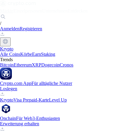
Märkte
Einzelpersonen
Unternehmen
Entdecken
/
Anmelden
Registrieren
Krypto
Alle Coins
Körbe
Earn
Staking
Trends
Bitcoin
Ethereum
XRP
Dogecoin
Cronos
Crypto.com App
Für alltägliche Nutzer
Loslegen
Krypto
Visa Prepaid-Karte
Level Up
Onchain
Für Web3-Enthusiasten
Erweiterung erhalten