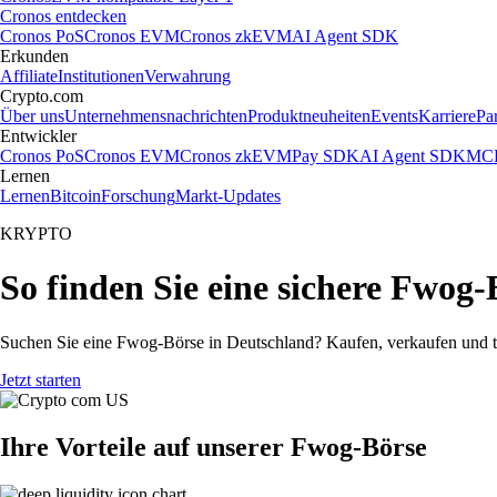
Cronos entdecken
Cronos PoS
Cronos EVM
Cronos zkEVM
AI Agent SDK
Erkunden
Affiliate
Institutionen
Verwahrung
Crypto.com
Über uns
Unternehmensnachrichten
Produktneuheiten
Events
Karriere
Pa
Entwickler
Cronos PoS
Cronos EVM
Cronos zkEVM
Pay SDK
AI Agent SDK
MCP
Lernen
Lernen
Bitcoin
Forschung
Markt-Updates
KRYPTO
So finden Sie eine sichere Fwog-
Suchen Sie eine Fwog-Börse in Deutschland? Kaufen, verkaufen und t
Jetzt starten
Ihre Vorteile auf unserer Fwog-Börse