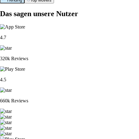
Trending
Top Movers
Das sagen unsere Nutzer
4.7
320k Reviews
4.5
660k Reviews