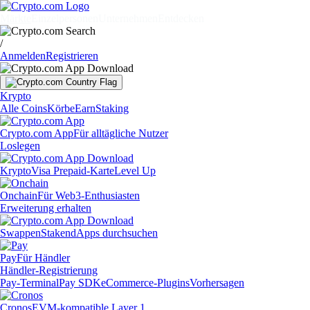
Märkte
Einzelpersonen
Unternehmen
Entdecken
/
Anmelden
Registrieren
Krypto
Alle Coins
Körbe
Earn
Staking
Crypto.com App
Für alltägliche Nutzer
Loslegen
Krypto
Visa Prepaid-Karte
Level Up
Onchain
Für Web3-Enthusiasten
Erweiterung erhalten
Swappen
Staken
dApps durchsuchen
Pay
Für Händler
Händler-Registrierung
Pay-Terminal
Pay SDK
eCommerce-Plugins
Vorhersagen
Cronos
EVM-kompatible Layer 1