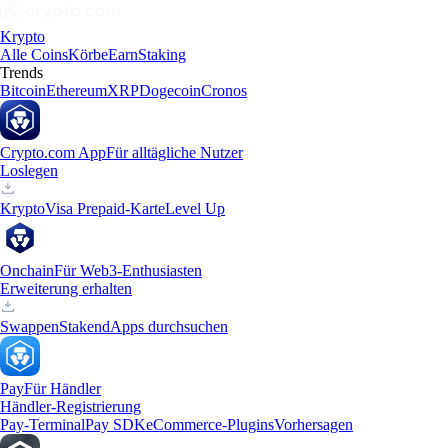
Krypto
Alle Coins
Körbe
Earn
Staking
Trends
Bitcoin
Ethereum
XRP
Dogecoin
Cronos
Crypto.com App
Für alltägliche Nutzer
Loslegen
Krypto
Visa Prepaid-Karte
Level Up
Onchain
Für Web3-Enthusiasten
Erweiterung erhalten
Swappen
Staken
dApps durchsuchen
Pay
Für Händler
Händler-Registrierung
Pay-Terminal
Pay SDK
eCommerce-Plugins
Vorhersagen