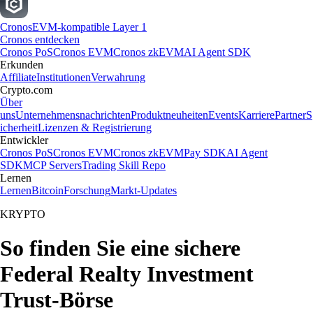
Cronos
EVM-kompatible Layer 1
Cronos entdecken
Cronos PoS
Cronos EVM
Cronos zkEVM
AI Agent SDK
Erkunden
Affiliate
Institutionen
Verwahrung
Crypto.com
Über
uns
Unternehmensnachrichten
Produktneuheiten
Events
Karriere
Partner
S
icherheit
Lizenzen & Registrierung
Entwickler
Cronos PoS
Cronos EVM
Cronos zkEVM
Pay SDK
AI Agent
SDK
MCP Servers
Trading Skill Repo
Lernen
Lernen
Bitcoin
Forschung
Markt-Updates
KRYPTO
So finden Sie eine sichere
Federal Realty Investment
Trust-Börse