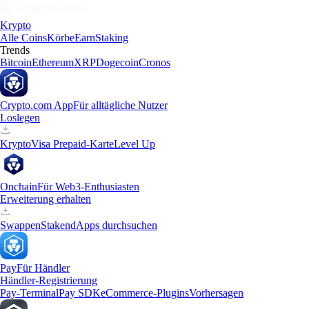
Krypto
Alle Coins
Körbe
Earn
Staking
Trends
Bitcoin
Ethereum
XRP
Dogecoin
Cronos
Crypto.com App
Für alltägliche Nutzer
Loslegen
Krypto
Visa Prepaid-Karte
Level Up
Onchain
Für Web3-Enthusiasten
Erweiterung erhalten
Swappen
Staken
dApps durchsuchen
Pay
Für Händler
Händler-Registrierung
Pay-Terminal
Pay SDK
eCommerce-Plugins
Vorhersagen