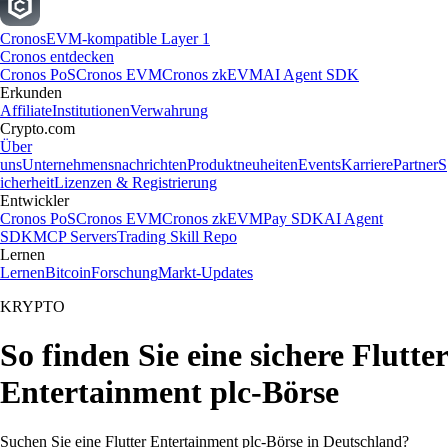
Cronos
EVM-kompatible Layer 1
Cronos entdecken
Cronos PoS
Cronos EVM
Cronos zkEVM
AI Agent SDK
Erkunden
Affiliate
Institutionen
Verwahrung
Crypto.com
Über
uns
Unternehmensnachrichten
Produktneuheiten
Events
Karriere
Partner
S
icherheit
Lizenzen & Registrierung
Entwickler
Cronos PoS
Cronos EVM
Cronos zkEVM
Pay SDK
AI Agent
SDK
MCP Servers
Trading Skill Repo
Lernen
Lernen
Bitcoin
Forschung
Markt-Updates
KRYPTO
So finden Sie eine sichere Flutter
Entertainment plc-Börse
Suchen Sie eine Flutter Entertainment plc-Börse in Deutschland?