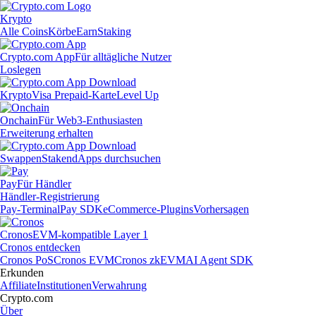
Krypto
Alle Coins
Körbe
Earn
Staking
Crypto.com App
Für alltägliche Nutzer
Loslegen
Krypto
Visa Prepaid-Karte
Level Up
Onchain
Für Web3-Enthusiasten
Erweiterung erhalten
Swappen
Staken
dApps durchsuchen
Pay
Für Händler
Händler-Registrierung
Pay-Terminal
Pay SDK
eCommerce-Plugins
Vorhersagen
Cronos
EVM-kompatible Layer 1
Cronos entdecken
Cronos PoS
Cronos EVM
Cronos zkEVM
AI Agent SDK
Erkunden
Affiliate
Institutionen
Verwahrung
Crypto.com
Über