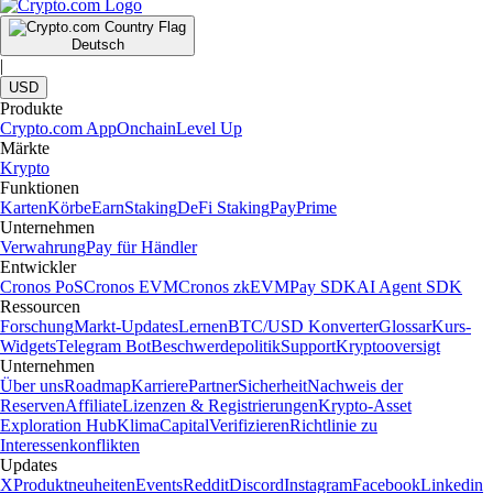
Deutsch
|
USD
Produkte
Crypto.com App
Onchain
Level Up
Märkte
Krypto
Funktionen
Karten
Körbe
Earn
Staking
DeFi Staking
Pay
Prime
Unternehmen
Verwahrung
Pay für Händler
Entwickler
Cronos PoS
Cronos EVM
Cronos zkEVM
Pay SDK
AI Agent SDK
Ressourcen
Forschung
Markt-Updates
Lernen
BTC/USD Konverter
Glossar
Kurs-
Widgets
Telegram Bot
Beschwerdepolitik
Support
Kryptooversigt
Unternehmen
Über uns
Roadmap
Karriere
Partner
Sicherheit
Nachweis der
Reserven
Affiliate
Lizenzen & Registrierungen
Krypto-Asset
Exploration Hub
Klima
Capital
Verifizieren
Richtlinie zu
Interessenkonflikten
Updates
X
Produktneuheiten
Events
Reddit
Discord
Instagram
Facebook
Linkedin