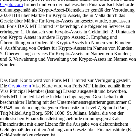
Crypto.com
firmiert und von der maltesischen Finanzaufsichtsbehörde
ordnungsgemäß als Krypto-Asset-Dienstleister gemäß der Verordnung
2023/1114 über Märkte für Krypto-Assets, die in Malta durch das
Gesetz über Märkte für Krypto-Assets umgesetzt wurde, zugelassen
ist. Foris DAX MT Limited ist berechtigt, die folgenden Services zu
erbringen: 1. Umtausch von Krypto-Assets in Geldmittel; 2. Umtausch
von Krypto-Assets in andere Krypto-Assets; 3. Empfang und
Übermittlung von Orders für Krypto-Assets im Namen von Kunden;
4. Ausführung von Orders für Krypto-Assets im Namen von Kunden;
5. Überweisungsservices für Krypto-Assets im Namen von Kunden;
und 6. Verwahrung und Verwaltung von Krypto-Assets im Namen von
Kunden.
Das Cash-Konto wird von Foris MT Limited zur Verfügung gestellt.
Die
Crypto.com
Visa Karte wird von Foris MT Limited gemäß ihrer
Visa Principal Member (Issuing) Lizenz ausgestellt und beworben.
Foris MT Limited ist eine in Malta eingetragene Gesellschaft mit
beschränkter Haftung mit der Unternehmensregistrierungsnummer C
90348 und dem eingetragenen Firmensitz in Level 7, Spinola Park,
Triq Mikiel Ang Borg, SPK 1000, St. Julians, Malta, die von der
maltesischen Finanzdienstleistungsbehörde ordnungsgemäß als
Finanzinstitut mit einer Lizenz für die Ausgabe von elektronischem
Geld gemäß dem dritten Anhang zum Gesetz über Finanzinstitute (E-
Geld-Institute) zugelassen ist.