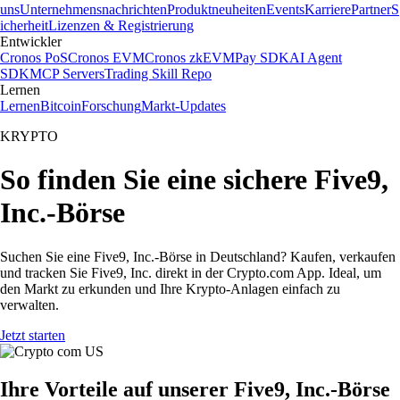
uns
Unternehmensnachrichten
Produktneuheiten
Events
Karriere
Partner
S
icherheit
Lizenzen & Registrierung
Entwickler
Cronos PoS
Cronos EVM
Cronos zkEVM
Pay SDK
AI Agent
SDK
MCP Servers
Trading Skill Repo
Lernen
Lernen
Bitcoin
Forschung
Markt-Updates
KRYPTO
So finden Sie eine sichere Five9,
Inc.-Börse
Suchen Sie eine Five9, Inc.-Börse in Deutschland? Kaufen, verkaufen
und tracken Sie Five9, Inc. direkt in der Crypto.com App. Ideal, um
den Markt zu erkunden und Ihre Krypto-Anlagen einfach zu
verwalten.
Jetzt starten
Ihre Vorteile auf unserer Five9, Inc.-Börse