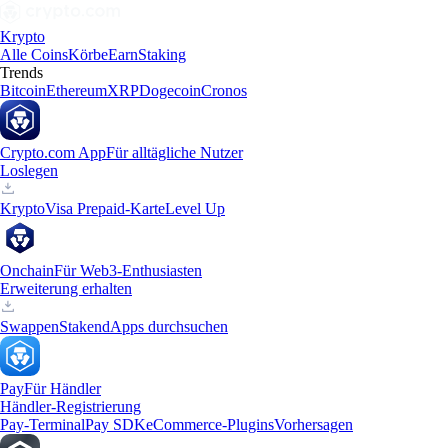
Krypto
Alle Coins
Körbe
Earn
Staking
Trends
Bitcoin
Ethereum
XRP
Dogecoin
Cronos
Crypto.com App
Für alltägliche Nutzer
Loslegen
Krypto
Visa Prepaid-Karte
Level Up
Onchain
Für Web3-Enthusiasten
Erweiterung erhalten
Swappen
Staken
dApps durchsuchen
Pay
Für Händler
Händler-Registrierung
Pay-Terminal
Pay SDK
eCommerce-Plugins
Vorhersagen