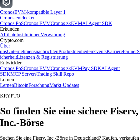
Cronos
EVM-kompatible Layer 1
Cronos entdecken
Cronos PoS
Cronos EVM
Cronos zkEVM
AI Agent SDK
Erkunden
Affiliate
Institutionen
Verwahrung
Crypto.com
Über
uns
Unternehmensnachrichten
Produktneuheiten
Events
Karriere
Partner
S
icherheit
Lizenzen & Registrierung
Entwickler
Cronos PoS
Cronos EVM
Cronos zkEVM
Pay SDK
AI Agent
SDK
MCP Servers
Trading Skill Repo
Lernen
Lernen
Bitcoin
Forschung
Markt-Updates
KRYPTO
So finden Sie eine sichere Fiserv,
Inc.-Börse
Suchen Sie eine Fiserv, Inc.-Börse in Deutschland? Kaufen, verkaufen