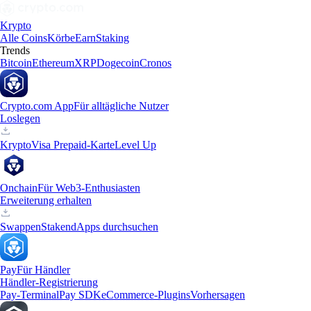
Krypto
Alle Coins
Körbe
Earn
Staking
Trends
Bitcoin
Ethereum
XRP
Dogecoin
Cronos
Crypto.com App
Für alltägliche Nutzer
Loslegen
Krypto
Visa Prepaid-Karte
Level Up
Onchain
Für Web3-Enthusiasten
Erweiterung erhalten
Swappen
Staken
dApps durchsuchen
Pay
Für Händler
Händler-Registrierung
Pay-Terminal
Pay SDK
eCommerce-Plugins
Vorhersagen