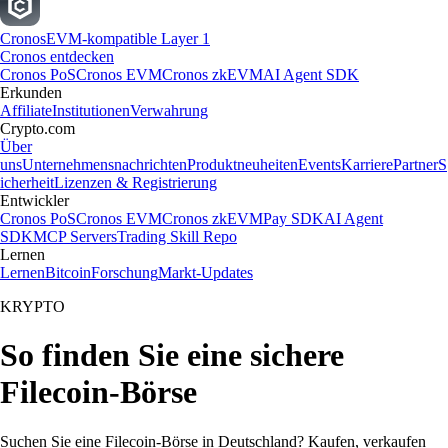
Cronos
EVM-kompatible Layer 1
Cronos entdecken
Cronos PoS
Cronos EVM
Cronos zkEVM
AI Agent SDK
Erkunden
Affiliate
Institutionen
Verwahrung
Crypto.com
Über
uns
Unternehmensnachrichten
Produktneuheiten
Events
Karriere
Partner
S
icherheit
Lizenzen & Registrierung
Entwickler
Cronos PoS
Cronos EVM
Cronos zkEVM
Pay SDK
AI Agent
SDK
MCP Servers
Trading Skill Repo
Lernen
Lernen
Bitcoin
Forschung
Markt-Updates
KRYPTO
So finden Sie eine sichere
Filecoin-Börse
Suchen Sie eine Filecoin-Börse in Deutschland? Kaufen, verkaufen