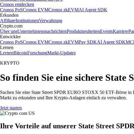
Cronos entdecken
Cronos PoS
Cronos EVM
Cronos zkEVM
AI Agent SDK
Erkunden
Affiliate
Institutionen
Verwahrung
Crypto.com
Über uns
Unternehmensnachrichten
Produktneuheiten
Events
Karriere
Pa
Entwickler
Cronos PoS
Cronos EVM
Cronos zkEVM
Pay SDK
AI Agent SDK
MCP
Lernen
Lernen
Bitcoin
Forschung
Markt-Updates
KRYPTO
So finden Sie eine sichere St
Suchen Sie eine State Street SPDR EURO STOXX 50 ETF-Börse in De
Markt zu erkunden und Ihre Krypto-Anlagen einfach zu verwalten.
Jetzt starten
Ihre Vorteile auf unserer State Street 