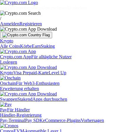
Märkte
Einzelpersonen
Unternehmen
Entdecken
/
Anmelden
Registrieren
Krypto
Alle Coins
Körbe
Earn
Staking
Crypto.com App
Für alltägliche Nutzer
Loslegen
Krypto
Visa Prepaid-Karte
Level Up
Onchain
Für Web3-Enthusiasten
Erweiterung erhalten
Swappen
Staken
dApps durchsuchen
Pay
Für Händler
Händler-Registrierung
Pay-Terminal
Pay SDK
eCommerce-Plugins
Vorhersagen
Cronos
EVM-kompatible Layer 1