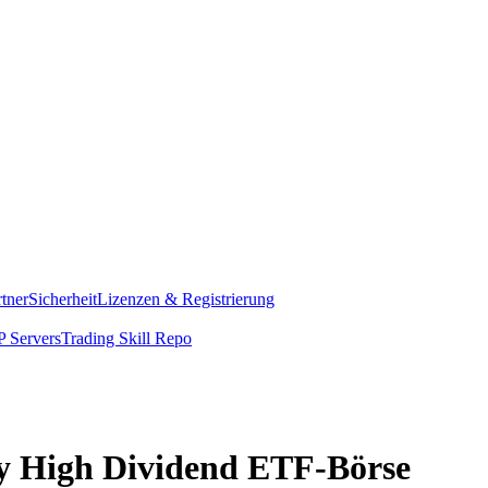
rtner
Sicherheit
Lizenzen & Registrierung
 Servers
Trading Skill Repo
ity High Dividend ETF-Börse