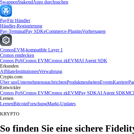
Swappen
Staken
dApps durchsuchen
Pay
Für Händler
Händler-Registrierung
Pay-Terminal
Pay SDK
eCommerce-Plugins
Vorhersagen
Cronos
EVM-kompatible Layer 1
Cronos entdecken
Cronos PoS
Cronos EVM
Cronos zkEVM
AI Agent SDK
Erkunden
Affiliate
Institutionen
Verwahrung
Crypto.com
Über uns
Unternehmensnachrichten
Produktneuheiten
Events
Karriere
Pa
Entwickler
Cronos PoS
Cronos EVM
Cronos zkEVM
Pay SDK
AI Agent SDK
MCP
Lernen
Lernen
Bitcoin
Forschung
Markt-Updates
KRYPTO
So finden Sie eine sichere Fidel