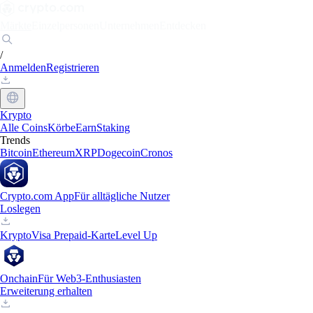
Märkte
Einzelpersonen
Unternehmen
Entdecken
/
Anmelden
Registrieren
Krypto
Alle Coins
Körbe
Earn
Staking
Trends
Bitcoin
Ethereum
XRP
Dogecoin
Cronos
Crypto.com App
Für alltägliche Nutzer
Loslegen
Krypto
Visa Prepaid-Karte
Level Up
Onchain
Für Web3-Enthusiasten
Erweiterung erhalten