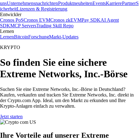
uns
Unternehmensnachrichten
Produktneuheiten
Events
Karriere
Partner
S
icherheit
Lizenzen & Registrierung
Entwickler
Cronos PoS
Cronos EVM
Cronos zkEVM
Pay SDK
AI Agent
SDK
MCP Servers
Trading Skill Repo
Lernen
Lernen
Bitcoin
Forschung
Markt-Updates
KRYPTO
So finden Sie eine sichere
Extreme Networks, Inc.-Börse
Suchen Sie eine Extreme Networks, Inc.-Börse in Deutschland?
Kaufen, verkaufen und tracken Sie Extreme Networks, Inc. direkt in
der Crypto.com App. Ideal, um den Markt zu erkunden und Ihre
Krypto-Anlagen einfach zu verwalten.
Jetzt starten
Ihre Vorteile auf unserer Extreme