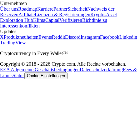
Unternehmen
Über uns
Roadmap
Karriere
Partner
Sicherheit
Nachweis der
Reserven
Affiliate
Lizenzen & Registrierungen
Krypto-Asset
Exploration Hub
Klima
Capital
Verifizieren
Richtlinie zu
Interessenkonflikten
Updates
X
Produktneuheiten
Events
Reddit
Discord
Instagram
Facebook
Linkedin
TradingView
Cryptocurrency in Every Wallet™
Copyright © 2018 - 2026 Crypto.com. Alle Rechte vorbehalten.
EEA Allgemeine Geschäftsbedingungen
Datenschutzerklärung
Fees &
Limits
Status
Cookie-Einstellungen