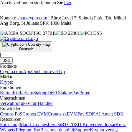
Assets verbunden sind, finden Sie
hier
.
Kontakt:
chat.crypto.com
| Büro: Level 7, Spinola Park, Triq Mikiel
Ang Borg, St Julians SPK 1000 Malta.
Deutsch
|
USD
Produkte
Crypto.com App
Onchain
Level Up
Märkte
Krypto
Funktionen
Karten
Körbe
Earn
Staking
DeFi Staking
Pay
Prime
Unternehmen
Verwahrung
Pay für Händler
Entwickler
Cronos PoS
Cronos EVM
Cronos zkEVM
Pay SDK
AI Agent SDK
Ressourcen
Forschung
Markt-Updates
Lernen
BTC/USD Konverter
Glossar
Kurs-
Widgets
Telegram Bot
Beschwerdepolitik
Support
Kryptooversigt