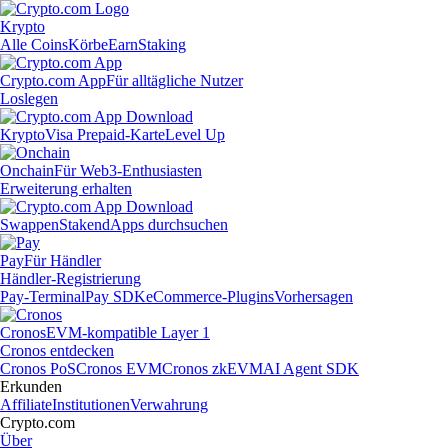
Krypto
Alle Coins
Körbe
Earn
Staking
Crypto.com App
Für alltägliche Nutzer
Loslegen
Krypto
Visa Prepaid-Karte
Level Up
Onchain
Für Web3-Enthusiasten
Erweiterung erhalten
Swappen
Staken
dApps durchsuchen
Pay
Für Händler
Händler-Registrierung
Pay-Terminal
Pay SDK
eCommerce-Plugins
Vorhersagen
Cronos
EVM-kompatible Layer 1
Cronos entdecken
Cronos PoS
Cronos EVM
Cronos zkEVM
AI Agent SDK
Erkunden
Affiliate
Institutionen
Verwahrung
Crypto.com
Über