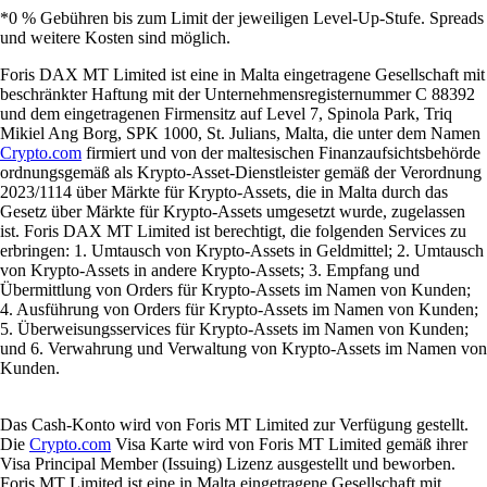
*0 % Gebühren bis zum Limit der jeweiligen Level-Up-Stufe. Spreads
und weitere Kosten sind möglich.
Foris DAX MT Limited ist eine in Malta eingetragene Gesellschaft mit
beschränkter Haftung mit der Unternehmensregisternummer C 88392
und dem eingetragenen Firmensitz auf Level 7, Spinola Park, Triq
Mikiel Ang Borg, SPK 1000, St. Julians, Malta, die unter dem Namen
Crypto.com
firmiert und von der maltesischen Finanzaufsichtsbehörde
ordnungsgemäß als Krypto-Asset-Dienstleister gemäß der Verordnung
2023/1114 über Märkte für Krypto-Assets, die in Malta durch das
Gesetz über Märkte für Krypto-Assets umgesetzt wurde, zugelassen
ist. Foris DAX MT Limited ist berechtigt, die folgenden Services zu
erbringen: 1. Umtausch von Krypto-Assets in Geldmittel; 2. Umtausch
von Krypto-Assets in andere Krypto-Assets; 3. Empfang und
Übermittlung von Orders für Krypto-Assets im Namen von Kunden;
4. Ausführung von Orders für Krypto-Assets im Namen von Kunden;
5. Überweisungsservices für Krypto-Assets im Namen von Kunden;
und 6. Verwahrung und Verwaltung von Krypto-Assets im Namen von
Kunden.
Das Cash-Konto wird von Foris MT Limited zur Verfügung gestellt.
Die
Crypto.com
Visa Karte wird von Foris MT Limited gemäß ihrer
Visa Principal Member (Issuing) Lizenz ausgestellt und beworben.
Foris MT Limited ist eine in Malta eingetragene Gesellschaft mit