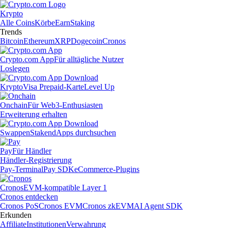
Krypto
Alle Coins
Körbe
Earn
Staking
Trends
Bitcoin
Ethereum
XRP
Dogecoin
Cronos
Crypto.com App
Für alltägliche Nutzer
Loslegen
Krypto
Visa Prepaid-Karte
Level Up
Onchain
Für Web3-Enthusiasten
Erweiterung erhalten
Swappen
Staken
dApps durchsuchen
Pay
Für Händler
Händler-Registrierung
Pay-Terminal
Pay SDK
eCommerce-Plugins
Cronos
EVM-kompatible Layer 1
Cronos entdecken
Cronos PoS
Cronos EVM
Cronos zkEVM
AI Agent SDK
Erkunden
Affiliate
Institutionen
Verwahrung