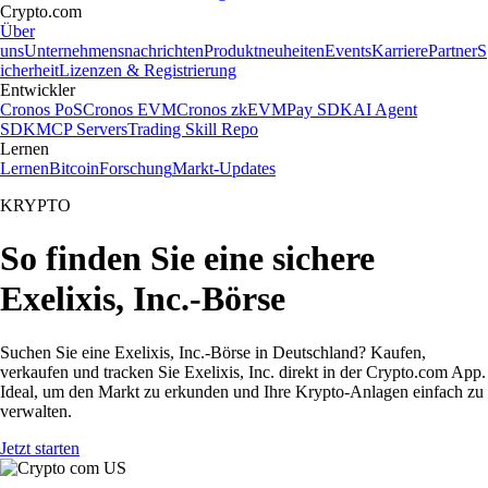
Crypto.com
Über
uns
Unternehmensnachrichten
Produktneuheiten
Events
Karriere
Partner
S
icherheit
Lizenzen & Registrierung
Entwickler
Cronos PoS
Cronos EVM
Cronos zkEVM
Pay SDK
AI Agent
SDK
MCP Servers
Trading Skill Repo
Lernen
Lernen
Bitcoin
Forschung
Markt-Updates
KRYPTO
So finden Sie eine sichere
Exelixis, Inc.-Börse
Suchen Sie eine Exelixis, Inc.-Börse in Deutschland? Kaufen,
verkaufen und tracken Sie Exelixis, Inc. direkt in der Crypto.com App.
Ideal, um den Markt zu erkunden und Ihre Krypto-Anlagen einfach zu
verwalten.
Jetzt starten