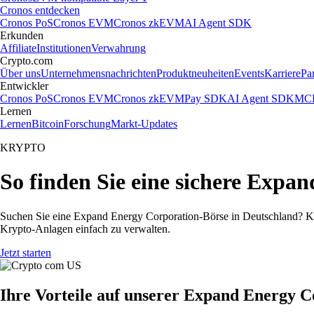
Cronos entdecken
Cronos PoS
Cronos EVM
Cronos zkEVM
AI Agent SDK
Erkunden
Affiliate
Institutionen
Verwahrung
Crypto.com
Über uns
Unternehmensnachrichten
Produktneuheiten
Events
Karriere
Pa
Entwickler
Cronos PoS
Cronos EVM
Cronos zkEVM
Pay SDK
AI Agent SDK
MCP
Lernen
Lernen
Bitcoin
Forschung
Markt-Updates
KRYPTO
So finden Sie eine sichere Expa
Suchen Sie eine Expand Energy Corporation-Börse in Deutschland? Ka
Krypto-Anlagen einfach zu verwalten.
Jetzt starten
Ihre Vorteile auf unserer Expand Energy 