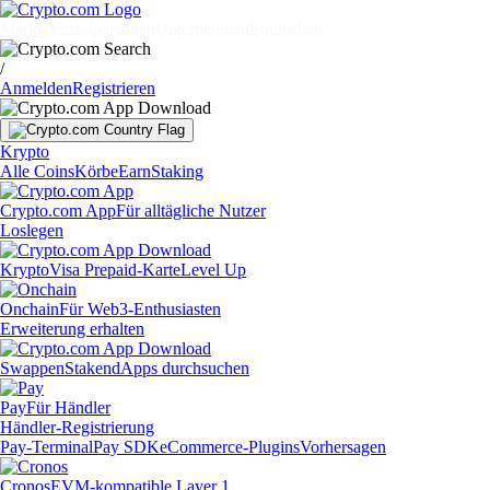
Märkte
Einzelpersonen
Unternehmen
Entdecken
/
Anmelden
Registrieren
Krypto
Alle Coins
Körbe
Earn
Staking
Crypto.com App
Für alltägliche Nutzer
Loslegen
Krypto
Visa Prepaid-Karte
Level Up
Onchain
Für Web3-Enthusiasten
Erweiterung erhalten
Swappen
Staken
dApps durchsuchen
Pay
Für Händler
Händler-Registrierung
Pay-Terminal
Pay SDK
eCommerce-Plugins
Vorhersagen
Cronos
EVM-kompatible Layer 1