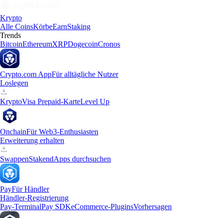
Krypto
Alle Coins
Körbe
Earn
Staking
Trends
Bitcoin
Ethereum
XRP
Dogecoin
Cronos
Crypto.com App
Für alltägliche Nutzer
Loslegen
Krypto
Visa Prepaid-Karte
Level Up
Onchain
Für Web3-Enthusiasten
Erweiterung erhalten
Swappen
Staken
dApps durchsuchen
Pay
Für Händler
Händler-Registrierung
Pay-Terminal
Pay SDK
eCommerce-Plugins
Vorhersagen