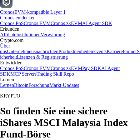
Cronos
EVM-kompatible Layer 1
Cronos entdecken
Cronos PoS
Cronos EVM
Cronos zkEVM
AI Agent SDK
Erkunden
Affiliate
Institutionen
Verwahrung
Crypto.com
Über
uns
Unternehmensnachrichten
Produktneuheiten
Events
Karriere
Partner
S
icherheit
Lizenzen & Registrierung
Entwickler
Cronos PoS
Cronos EVM
Cronos zkEVM
Pay SDK
AI Agent
SDK
MCP Servers
Trading Skill Repo
Lernen
Lernen
Bitcoin
Forschung
Markt-Updates
KRYPTO
So finden Sie eine sichere
iShares MSCI Malaysia Index
Fund-Börse