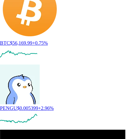
BTC
$
56,169.99
+
0.75
%
PENGU
$
0.005399
+
2.96
%