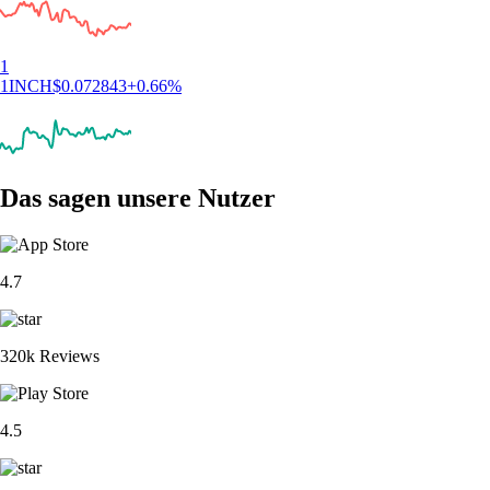
1
1INCH
$
0.072843
+
0.66
%
Das sagen unsere Nutzer
4.7
320k Reviews
4.5