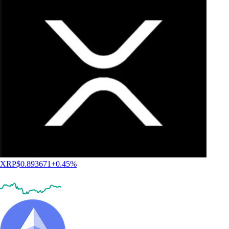
XRP
$
0.893671
+
0.45
%