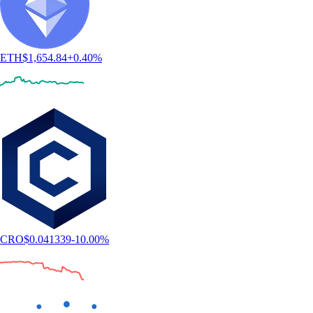
ETH
$
1,654.84
+
0.40
%
CRO
$
0.041339
-10.00
%