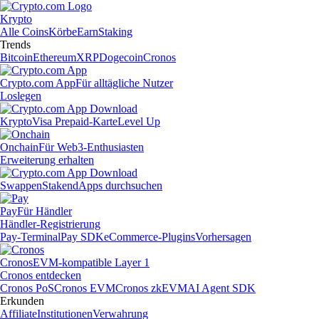
Krypto
Alle Coins
Körbe
Earn
Staking
Trends
Bitcoin
Ethereum
XRP
Dogecoin
Cronos
Crypto.com App
Für alltägliche Nutzer
Loslegen
Krypto
Visa Prepaid-Karte
Level Up
Onchain
Für Web3-Enthusiasten
Erweiterung erhalten
Swappen
Staken
dApps durchsuchen
Pay
Für Händler
Händler-Registrierung
Pay-Terminal
Pay SDK
eCommerce-Plugins
Vorhersagen
Cronos
EVM-kompatible Layer 1
Cronos entdecken
Cronos PoS
Cronos EVM
Cronos zkEVM
AI Agent SDK
Erkunden
Affiliate
Institutionen
Verwahrung