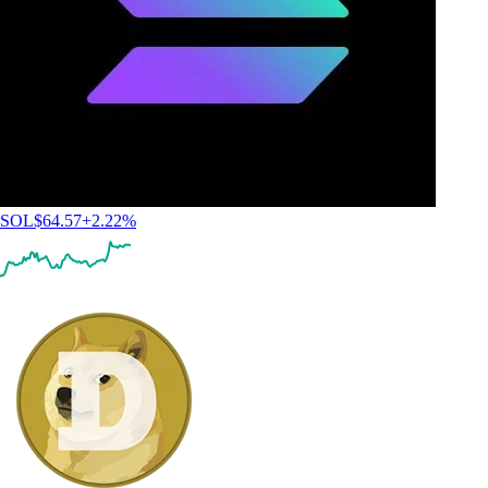
SOL
$
64.57
+
2.22
%