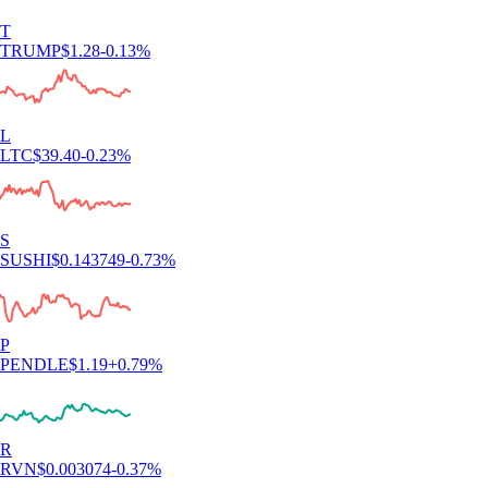
T
TRUMP
$
1.28
-0.13
%
L
LTC
$
39.40
-0.23
%
S
SUSHI
$
0.143749
-0.73
%
P
PENDLE
$
1.19
+
0.79
%
R
RVN
$
0.003074
-0.37
%