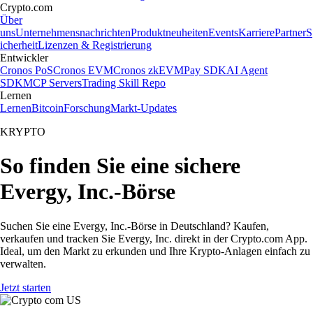
Crypto.com
Über
uns
Unternehmensnachrichten
Produktneuheiten
Events
Karriere
Partner
S
icherheit
Lizenzen & Registrierung
Entwickler
Cronos PoS
Cronos EVM
Cronos zkEVM
Pay SDK
AI Agent
SDK
MCP Servers
Trading Skill Repo
Lernen
Lernen
Bitcoin
Forschung
Markt-Updates
KRYPTO
So finden Sie eine sichere
Evergy, Inc.-Börse
Suchen Sie eine Evergy, Inc.-Börse in Deutschland? Kaufen,
verkaufen und tracken Sie Evergy, Inc. direkt in der Crypto.com App.
Ideal, um den Markt zu erkunden und Ihre Krypto-Anlagen einfach zu
verwalten.
Jetzt starten