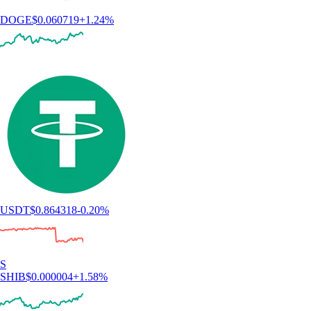
DOGE
$
0.060719
+
1.24
%
USDT
$
0.864318
-0.20
%
S
SHIB
$
0.000004
+
1.58
%