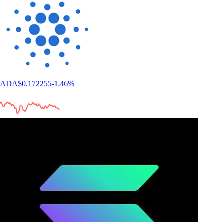
ADA
$
0.172255
-1.46
%