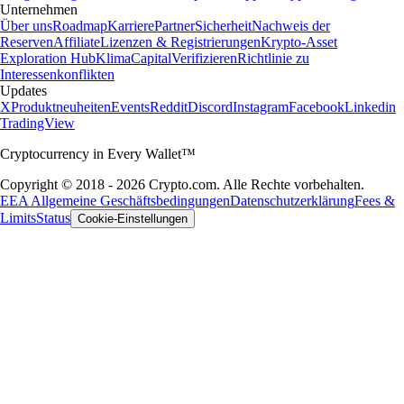
Unternehmen
Über uns
Roadmap
Karriere
Partner
Sicherheit
Nachweis der
Reserven
Affiliate
Lizenzen & Registrierungen
Krypto-Asset
Exploration Hub
Klima
Capital
Verifizieren
Richtlinie zu
Interessenkonflikten
Updates
X
Produktneuheiten
Events
Reddit
Discord
Instagram
Facebook
Linkedin
TradingView
Cryptocurrency in Every Wallet™
Copyright © 2018 - 2026 Crypto.com. Alle Rechte vorbehalten.
EEA Allgemeine Geschäftsbedingungen
Datenschutzerklärung
Fees &
Limits
Status
Cookie-Einstellungen