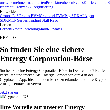
uns
Unternehmensnachrichten
Produktneuheiten
Events
Karriere
Partner
S
icherheit
Lizenzen & Registrierung
Entwickler
Cronos PoS
Cronos EVM
Cronos zkEVM
Pay SDK
AI Agent
SDK
MCP Servers
Trading Skill Repo
Lernen
Lernen
Bitcoin
Forschung
Markt-Updates
KRYPTO
So finden Sie eine sichere
Entergy Corporation-Börse
Suchen Sie eine Entergy Corporation-Börse in Deutschland? Kaufen,
verkaufen und tracken Sie Entergy Corporation direkt in der
Crypto.com App. Ideal, um den Markt zu erkunden und Ihre Krypto-
Anlagen einfach zu verwalten.
Jetzt starten
Ihre Vorteile auf unserer Entergy