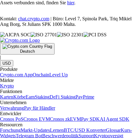
Assets verbunden sind, finden Sie
hier
.
Kontakt:
chat.crypto.com
| Büro: Level 7, Spinola Park, Triq Mikiel
Ang Borg, St Julians SPK 1000 Malta.
Deutsch
|
USD
Produkte
Crypto.com App
Onchain
Level Up
Märkte
Krypto
Funktionen
Karten
Körbe
Earn
Staking
DeFi Staking
Pay
Prime
Unternehmen
Verwahrung
Pay für Händler
Entwickler
Cronos PoS
Cronos EVM
Cronos zkEVM
Pay SDK
AI Agent SDK
Ressourcen
Forschung
Markt-Updates
Lernen
BTC/USD Konverter
Glossar
Kurs-
Widgets
Telegram Bot
Beschwerdepolitik
Support
Kryptooversigt