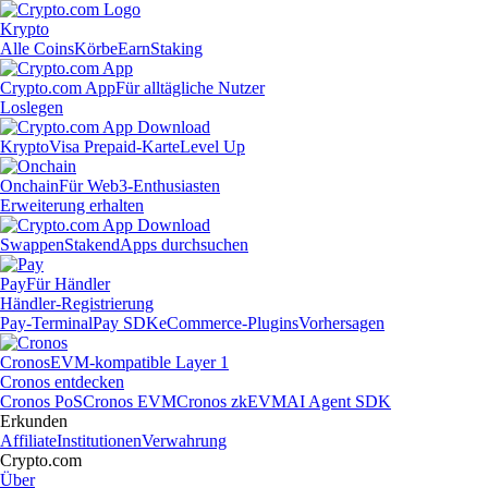
Krypto
Alle Coins
Körbe
Earn
Staking
Crypto.com App
Für alltägliche Nutzer
Loslegen
Krypto
Visa Prepaid-Karte
Level Up
Onchain
Für Web3-Enthusiasten
Erweiterung erhalten
Swappen
Staken
dApps durchsuchen
Pay
Für Händler
Händler-Registrierung
Pay-Terminal
Pay SDK
eCommerce-Plugins
Vorhersagen
Cronos
EVM-kompatible Layer 1
Cronos entdecken
Cronos PoS
Cronos EVM
Cronos zkEVM
AI Agent SDK
Erkunden
Affiliate
Institutionen
Verwahrung
Crypto.com
Über