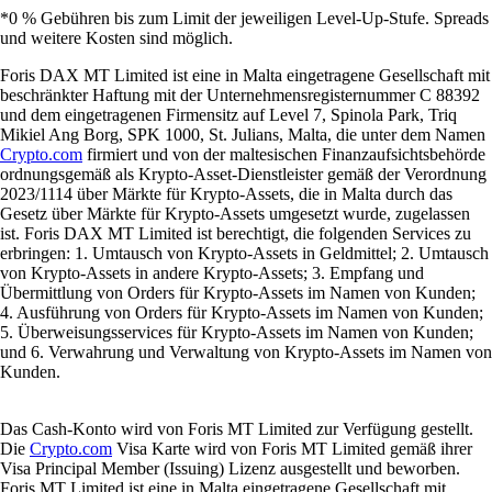
*0 % Gebühren bis zum Limit der jeweiligen Level-Up-Stufe. Spreads
und weitere Kosten sind möglich.
Foris DAX MT Limited ist eine in Malta eingetragene Gesellschaft mit
beschränkter Haftung mit der Unternehmensregisternummer C 88392
und dem eingetragenen Firmensitz auf Level 7, Spinola Park, Triq
Mikiel Ang Borg, SPK 1000, St. Julians, Malta, die unter dem Namen
Crypto.com
firmiert und von der maltesischen Finanzaufsichtsbehörde
ordnungsgemäß als Krypto-Asset-Dienstleister gemäß der Verordnung
2023/1114 über Märkte für Krypto-Assets, die in Malta durch das
Gesetz über Märkte für Krypto-Assets umgesetzt wurde, zugelassen
ist. Foris DAX MT Limited ist berechtigt, die folgenden Services zu
erbringen: 1. Umtausch von Krypto-Assets in Geldmittel; 2. Umtausch
von Krypto-Assets in andere Krypto-Assets; 3. Empfang und
Übermittlung von Orders für Krypto-Assets im Namen von Kunden;
4. Ausführung von Orders für Krypto-Assets im Namen von Kunden;
5. Überweisungsservices für Krypto-Assets im Namen von Kunden;
und 6. Verwahrung und Verwaltung von Krypto-Assets im Namen von
Kunden.
Das Cash-Konto wird von Foris MT Limited zur Verfügung gestellt.
Die
Crypto.com
Visa Karte wird von Foris MT Limited gemäß ihrer
Visa Principal Member (Issuing) Lizenz ausgestellt und beworben.
Foris MT Limited ist eine in Malta eingetragene Gesellschaft mit