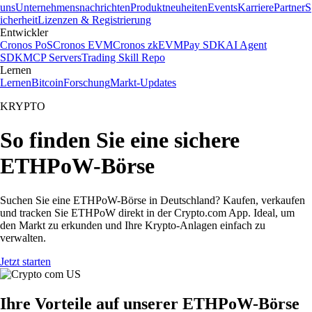
uns
Unternehmensnachrichten
Produktneuheiten
Events
Karriere
Partner
S
icherheit
Lizenzen & Registrierung
Entwickler
Cronos PoS
Cronos EVM
Cronos zkEVM
Pay SDK
AI Agent
SDK
MCP Servers
Trading Skill Repo
Lernen
Lernen
Bitcoin
Forschung
Markt-Updates
KRYPTO
So finden Sie eine sichere
ETHPoW-Börse
Suchen Sie eine ETHPoW-Börse in Deutschland? Kaufen, verkaufen
und tracken Sie ETHPoW direkt in der Crypto.com App. Ideal, um
den Markt zu erkunden und Ihre Krypto-Anlagen einfach zu
verwalten.
Jetzt starten
Ihre Vorteile auf unserer ETHPoW-Börse