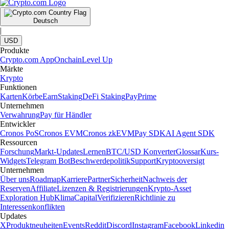
Deutsch
|
USD
Produkte
Crypto.com App
Onchain
Level Up
Märkte
Krypto
Funktionen
Karten
Körbe
Earn
Staking
DeFi Staking
Pay
Prime
Unternehmen
Verwahrung
Pay für Händler
Entwickler
Cronos PoS
Cronos EVM
Cronos zkEVM
Pay SDK
AI Agent SDK
Ressourcen
Forschung
Markt-Updates
Lernen
BTC/USD Konverter
Glossar
Kurs-
Widgets
Telegram Bot
Beschwerdepolitik
Support
Kryptooversigt
Unternehmen
Über uns
Roadmap
Karriere
Partner
Sicherheit
Nachweis der
Reserven
Affiliate
Lizenzen & Registrierungen
Krypto-Asset
Exploration Hub
Klima
Capital
Verifizieren
Richtlinie zu
Interessenkonflikten
Updates
X
Produktneuheiten
Events
Reddit
Discord
Instagram
Facebook
Linkedin