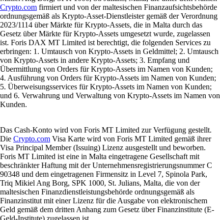
Crypto.com
firmiert und von der maltesischen Finanzaufsichtsbehörde
ordnungsgemäß als Krypto-Asset-Dienstleister gemäß der Verordnung
2023/1114 über Märkte für Krypto-Assets, die in Malta durch das
Gesetz über Märkte für Krypto-Assets umgesetzt wurde, zugelassen
ist. Foris DAX MT Limited ist berechtigt, die folgenden Services zu
erbringen: 1. Umtausch von Krypto-Assets in Geldmittel; 2. Umtausch
von Krypto-Assets in andere Krypto-Assets; 3. Empfang und
Übermittlung von Orders für Krypto-Assets im Namen von Kunden;
4. Ausführung von Orders für Krypto-Assets im Namen von Kunden;
5. Überweisungsservices für Krypto-Assets im Namen von Kunden;
und 6. Verwahrung und Verwaltung von Krypto-Assets im Namen von
Kunden.
Das Cash-Konto wird von Foris MT Limited zur Verfügung gestellt.
Die
Crypto.com
Visa Karte wird von Foris MT Limited gemäß ihrer
Visa Principal Member (Issuing) Lizenz ausgestellt und beworben.
Foris MT Limited ist eine in Malta eingetragene Gesellschaft mit
beschränkter Haftung mit der Unternehmensregistrierungsnummer C
90348 und dem eingetragenen Firmensitz in Level 7, Spinola Park,
Triq Mikiel Ang Borg, SPK 1000, St. Julians, Malta, die von der
maltesischen Finanzdienstleistungsbehörde ordnungsgemäß als
Finanzinstitut mit einer Lizenz für die Ausgabe von elektronischem
Geld gemäß dem dritten Anhang zum Gesetz über Finanzinstitute (E-
Geld-Institute) zugelassen ist.