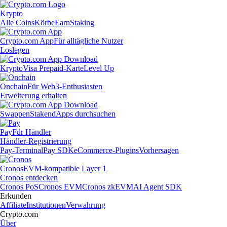
Krypto
Alle Coins
Körbe
Earn
Staking
Crypto.com App
Für alltägliche Nutzer
Loslegen
Krypto
Visa Prepaid-Karte
Level Up
Onchain
Für Web3-Enthusiasten
Erweiterung erhalten
Swappen
Staken
dApps durchsuchen
Pay
Für Händler
Händler-Registrierung
Pay-Terminal
Pay SDK
eCommerce-Plugins
Vorhersagen
Cronos
EVM-kompatible Layer 1
Cronos entdecken
Cronos PoS
Cronos EVM
Cronos zkEVM
AI Agent SDK
Erkunden
Affiliate
Institutionen
Verwahrung
Crypto.com
Über