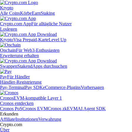
Krypto
Alle Coins
Körbe
Earn
Staking
Crypto.com App
Für alltägliche Nutzer
Loslegen
Krypto
Visa Prepaid-Karte
Level Up
Onchain
Für Web3-Enthusiasten
Erweiterung erhalten
Swappen
Staken
dApps durchsuchen
Pay
Für Händler
Händler-Registrierung
Pay-Terminal
Pay SDK
eCommerce-Plugins
Vorhersagen
Cronos
EVM-kompatible Layer 1
Cronos entdecken
Cronos PoS
Cronos EVM
Cronos zkEVM
AI Agent SDK
Erkunden
Affiliate
Institutionen
Verwahrung
Crypto.com
Über