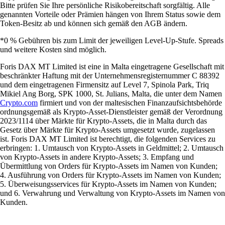
Bitte prüfen Sie Ihre persönliche Risikobereitschaft sorgfältig. Alle
genannten Vorteile oder Prämien hängen von Ihrem Status sowie dem
Token-Besitz ab und können sich gemäß den AGB ändern.
*0 % Gebühren bis zum Limit der jeweiligen Level-Up-Stufe. Spreads
und weitere Kosten sind möglich.
Foris DAX MT Limited ist eine in Malta eingetragene Gesellschaft mit
beschränkter Haftung mit der Unternehmensregisternummer C 88392
und dem eingetragenen Firmensitz auf Level 7, Spinola Park, Triq
Mikiel Ang Borg, SPK 1000, St. Julians, Malta, die unter dem Namen
Crypto.com
firmiert und von der maltesischen Finanzaufsichtsbehörde
ordnungsgemäß als Krypto-Asset-Dienstleister gemäß der Verordnung
2023/1114 über Märkte für Krypto-Assets, die in Malta durch das
Gesetz über Märkte für Krypto-Assets umgesetzt wurde, zugelassen
ist. Foris DAX MT Limited ist berechtigt, die folgenden Services zu
erbringen: 1. Umtausch von Krypto-Assets in Geldmittel; 2. Umtausch
von Krypto-Assets in andere Krypto-Assets; 3. Empfang und
Übermittlung von Orders für Krypto-Assets im Namen von Kunden;
4. Ausführung von Orders für Krypto-Assets im Namen von Kunden;
5. Überweisungsservices für Krypto-Assets im Namen von Kunden;
und 6. Verwahrung und Verwaltung von Krypto-Assets im Namen von
Kunden.