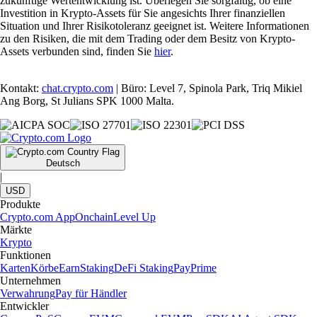
zukünftige Wertentwicklung ist. Überlegen Sie sorgfältig, ob eine
Investition in Krypto-Assets für Sie angesichts Ihrer finanziellen
Situation und Ihrer Risikotoleranz geeignet ist. Weitere Informationen
zu den Risiken, die mit dem Trading oder dem Besitz von Krypto-
Assets verbunden sind, finden Sie
hier
.
Kontakt:
chat.crypto.com
| Büro: Level 7, Spinola Park, Triq Mikiel
Ang Borg, St Julians SPK 1000 Malta.
Deutsch
|
USD
Produkte
Crypto.com App
Onchain
Level Up
Märkte
Krypto
Funktionen
Karten
Körbe
Earn
Staking
DeFi Staking
Pay
Prime
Unternehmen
Verwahrung
Pay für Händler
Entwickler