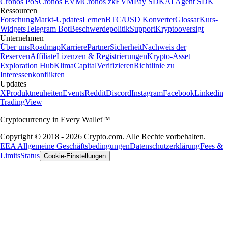
Cronos PoS
Cronos EVM
Cronos zkEVM
Pay SDK
AI Agent SDK
Ressourcen
Forschung
Markt-Updates
Lernen
BTC/USD Konverter
Glossar
Kurs-
Widgets
Telegram Bot
Beschwerdepolitik
Support
Kryptooversigt
Unternehmen
Über uns
Roadmap
Karriere
Partner
Sicherheit
Nachweis der
Reserven
Affiliate
Lizenzen & Registrierungen
Krypto-Asset
Exploration Hub
Klima
Capital
Verifizieren
Richtlinie zu
Interessenkonflikten
Updates
X
Produktneuheiten
Events
Reddit
Discord
Instagram
Facebook
Linkedin
TradingView
Cryptocurrency in Every Wallet™
Copyright © 2018 - 2026 Crypto.com. Alle Rechte vorbehalten.
EEA Allgemeine Geschäftsbedingungen
Datenschutzerklärung
Fees &
Limits
Status
Cookie-Einstellungen