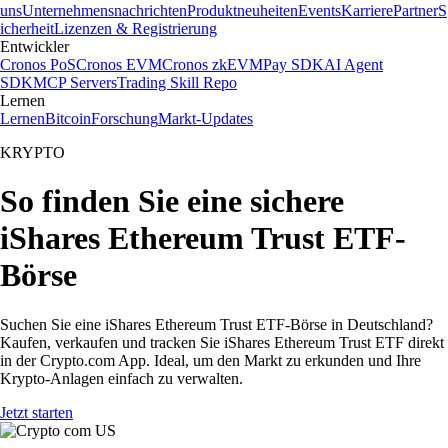
uns
Unternehmensnachrichten
Produktneuheiten
Events
Karriere
Partner
S
icherheit
Lizenzen & Registrierung
Entwickler
Cronos PoS
Cronos EVM
Cronos zkEVM
Pay SDK
AI Agent
SDK
MCP Servers
Trading Skill Repo
Lernen
Lernen
Bitcoin
Forschung
Markt-Updates
KRYPTO
So finden Sie eine sichere
iShares Ethereum Trust ETF-
Börse
Suchen Sie eine iShares Ethereum Trust ETF-Börse in Deutschland?
Kaufen, verkaufen und tracken Sie iShares Ethereum Trust ETF direkt
in der Crypto.com App. Ideal, um den Markt zu erkunden und Ihre
Krypto-Anlagen einfach zu verwalten.
Jetzt starten