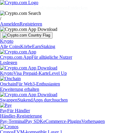
Märkte
Einzelpersonen
Unternehmen
Entdecken
/
Anmelden
Registrieren
Krypto
Alle Coins
Körbe
Earn
Staking
Crypto.com App
Für alltägliche Nutzer
Loslegen
Krypto
Visa Prepaid-Karte
Level Up
Onchain
Für Web3-Enthusiasten
Erweiterung erhalten
Swappen
Staken
dApps durchsuchen
Pay
Für Händler
Händler-Registrierung
Pay-Terminal
Pay SDK
eCommerce-Plugins
Vorhersagen
Cronos
EVM-kompatible Layer 1