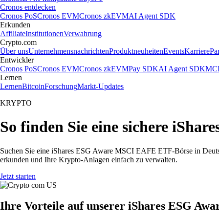
Cronos entdecken
Cronos PoS
Cronos EVM
Cronos zkEVM
AI Agent SDK
Erkunden
Affiliate
Institutionen
Verwahrung
Crypto.com
Über uns
Unternehmensnachrichten
Produktneuheiten
Events
Karriere
Pa
Entwickler
Cronos PoS
Cronos EVM
Cronos zkEVM
Pay SDK
AI Agent SDK
MCP
Lernen
Lernen
Bitcoin
Forschung
Markt-Updates
KRYPTO
So finden Sie eine sichere iS
Suchen Sie eine iShares ESG Aware MSCI EAFE ETF-Börse in Deutsc
erkunden und Ihre Krypto-Anlagen einfach zu verwalten.
Jetzt starten
Ihre Vorteile auf unserer iShares ESG A