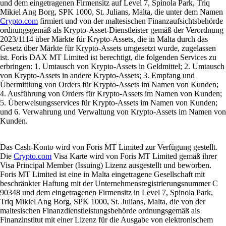
und dem eingetragenen Firmensitz auf Level 7, Spinola Park, Triq
Mikiel Ang Borg, SPK 1000, St. Julians, Malta, die unter dem Namen
Crypto.com
firmiert und von der maltesischen Finanzaufsichtsbehörde
ordnungsgemäß als Krypto-Asset-Dienstleister gemäß der Verordnung
2023/1114 über Märkte für Krypto-Assets, die in Malta durch das
Gesetz über Märkte für Krypto-Assets umgesetzt wurde, zugelassen
ist. Foris DAX MT Limited ist berechtigt, die folgenden Services zu
erbringen: 1. Umtausch von Krypto-Assets in Geldmittel; 2. Umtausch
von Krypto-Assets in andere Krypto-Assets; 3. Empfang und
Übermittlung von Orders für Krypto-Assets im Namen von Kunden;
4. Ausführung von Orders für Krypto-Assets im Namen von Kunden;
5. Überweisungsservices für Krypto-Assets im Namen von Kunden;
und 6. Verwahrung und Verwaltung von Krypto-Assets im Namen von
Kunden.
Das Cash-Konto wird von Foris MT Limited zur Verfügung gestellt.
Die
Crypto.com
Visa Karte wird von Foris MT Limited gemäß ihrer
Visa Principal Member (Issuing) Lizenz ausgestellt und beworben.
Foris MT Limited ist eine in Malta eingetragene Gesellschaft mit
beschränkter Haftung mit der Unternehmensregistrierungsnummer C
90348 und dem eingetragenen Firmensitz in Level 7, Spinola Park,
Triq Mikiel Ang Borg, SPK 1000, St. Julians, Malta, die von der
maltesischen Finanzdienstleistungsbehörde ordnungsgemäß als
Finanzinstitut mit einer Lizenz für die Ausgabe von elektronischem