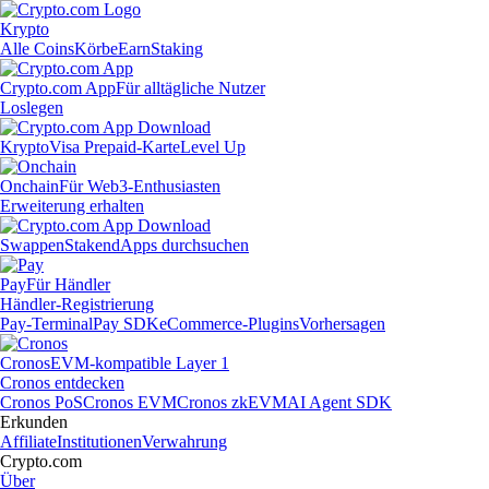
Krypto
Alle Coins
Körbe
Earn
Staking
Crypto.com App
Für alltägliche Nutzer
Loslegen
Krypto
Visa Prepaid-Karte
Level Up
Onchain
Für Web3-Enthusiasten
Erweiterung erhalten
Swappen
Staken
dApps durchsuchen
Pay
Für Händler
Händler-Registrierung
Pay-Terminal
Pay SDK
eCommerce-Plugins
Vorhersagen
Cronos
EVM-kompatible Layer 1
Cronos entdecken
Cronos PoS
Cronos EVM
Cronos zkEVM
AI Agent SDK
Erkunden
Affiliate
Institutionen
Verwahrung
Crypto.com
Über