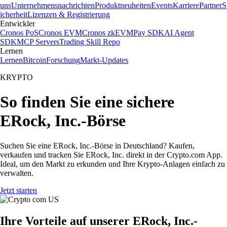
uns
Unternehmensnachrichten
Produktneuheiten
Events
Karriere
Partner
S
icherheit
Lizenzen & Registrierung
Entwickler
Cronos PoS
Cronos EVM
Cronos zkEVM
Pay SDK
AI Agent
SDK
MCP Servers
Trading Skill Repo
Lernen
Lernen
Bitcoin
Forschung
Markt-Updates
KRYPTO
So finden Sie eine sichere
ERock, Inc.-Börse
Suchen Sie eine ERock, Inc.-Börse in Deutschland? Kaufen,
verkaufen und tracken Sie ERock, Inc. direkt in der Crypto.com App.
Ideal, um den Markt zu erkunden und Ihre Krypto-Anlagen einfach zu
verwalten.
Jetzt starten
Ihre Vorteile auf unserer ERock, Inc.-