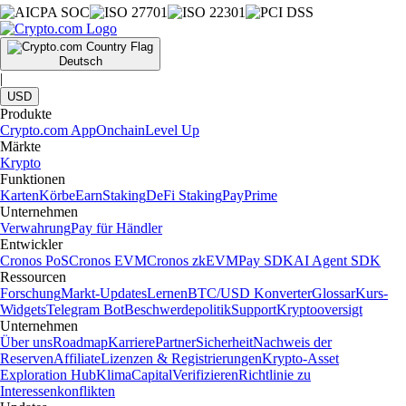
Deutsch
|
USD
Produkte
Crypto.com App
Onchain
Level Up
Märkte
Krypto
Funktionen
Karten
Körbe
Earn
Staking
DeFi Staking
Pay
Prime
Unternehmen
Verwahrung
Pay für Händler
Entwickler
Cronos PoS
Cronos EVM
Cronos zkEVM
Pay SDK
AI Agent SDK
Ressourcen
Forschung
Markt-Updates
Lernen
BTC/USD Konverter
Glossar
Kurs-
Widgets
Telegram Bot
Beschwerdepolitik
Support
Kryptooversigt
Unternehmen
Über uns
Roadmap
Karriere
Partner
Sicherheit
Nachweis der
Reserven
Affiliate
Lizenzen & Registrierungen
Krypto-Asset
Exploration Hub
Klima
Capital
Verifizieren
Richtlinie zu
Interessenkonflikten