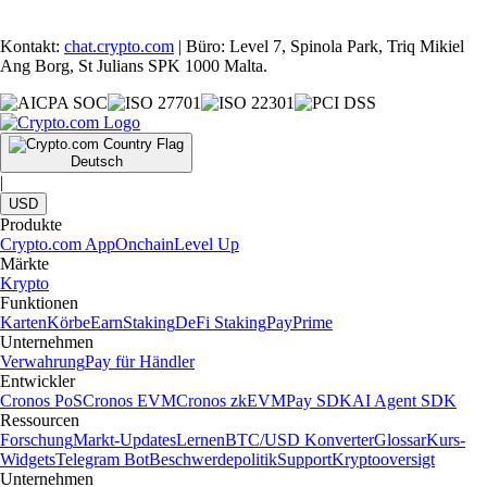
Kontakt:
chat.crypto.com
| Büro: Level 7, Spinola Park, Triq Mikiel
Ang Borg, St Julians SPK 1000 Malta.
Deutsch
|
USD
Produkte
Crypto.com App
Onchain
Level Up
Märkte
Krypto
Funktionen
Karten
Körbe
Earn
Staking
DeFi Staking
Pay
Prime
Unternehmen
Verwahrung
Pay für Händler
Entwickler
Cronos PoS
Cronos EVM
Cronos zkEVM
Pay SDK
AI Agent SDK
Ressourcen
Forschung
Markt-Updates
Lernen
BTC/USD Konverter
Glossar
Kurs-
Widgets
Telegram Bot
Beschwerdepolitik
Support
Kryptooversigt
Unternehmen