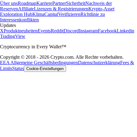
Über uns
Roadmap
Karriere
Partner
Sicherheit
Nachweis der
Reserven
Affiliate
Lizenzen & Registrierungen
Krypto-Asset
Exploration Hub
Klima
Capital
Verifizieren
Richtlinie zu
Interessenkonflikten
Updates
X
Produktneuheiten
Events
Reddit
Discord
Instagram
Facebook
Linkedin
TradingView
Cryptocurrency in Every Wallet™
Copyright © 2018 - 2026 Crypto.com. Alle Rechte vorbehalten.
EEA Allgemeine Geschäftsbedingungen
Datenschutzerklärung
Fees &
Limits
Status
Cookie-Einstellungen