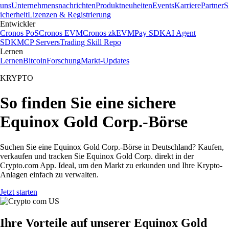
uns
Unternehmensnachrichten
Produktneuheiten
Events
Karriere
Partner
S
icherheit
Lizenzen & Registrierung
Entwickler
Cronos PoS
Cronos EVM
Cronos zkEVM
Pay SDK
AI Agent
SDK
MCP Servers
Trading Skill Repo
Lernen
Lernen
Bitcoin
Forschung
Markt-Updates
KRYPTO
So finden Sie eine sichere
Equinox Gold Corp.-Börse
Suchen Sie eine Equinox Gold Corp.-Börse in Deutschland? Kaufen,
verkaufen und tracken Sie Equinox Gold Corp. direkt in der
Crypto.com App. Ideal, um den Markt zu erkunden und Ihre Krypto-
Anlagen einfach zu verwalten.
Jetzt starten
Ihre Vorteile auf unserer Equinox Gold