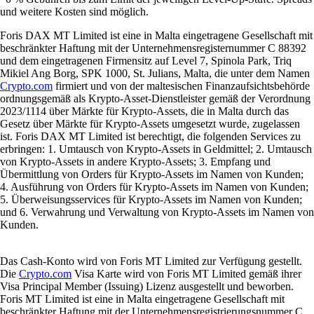
und weitere Kosten sind möglich.
Foris DAX MT Limited ist eine in Malta eingetragene Gesellschaft mit
beschränkter Haftung mit der Unternehmensregisternummer C 88392
und dem eingetragenen Firmensitz auf Level 7, Spinola Park, Triq
Mikiel Ang Borg, SPK 1000, St. Julians, Malta, die unter dem Namen
Crypto.com
firmiert und von der maltesischen Finanzaufsichtsbehörde
ordnungsgemäß als Krypto-Asset-Dienstleister gemäß der Verordnung
2023/1114 über Märkte für Krypto-Assets, die in Malta durch das
Gesetz über Märkte für Krypto-Assets umgesetzt wurde, zugelassen
ist. Foris DAX MT Limited ist berechtigt, die folgenden Services zu
erbringen: 1. Umtausch von Krypto-Assets in Geldmittel; 2. Umtausch
von Krypto-Assets in andere Krypto-Assets; 3. Empfang und
Übermittlung von Orders für Krypto-Assets im Namen von Kunden;
4. Ausführung von Orders für Krypto-Assets im Namen von Kunden;
5. Überweisungsservices für Krypto-Assets im Namen von Kunden;
und 6. Verwahrung und Verwaltung von Krypto-Assets im Namen von
Kunden.
Das Cash-Konto wird von Foris MT Limited zur Verfügung gestellt.
Die
Crypto.com
Visa Karte wird von Foris MT Limited gemäß ihrer
Visa Principal Member (Issuing) Lizenz ausgestellt und beworben.
Foris MT Limited ist eine in Malta eingetragene Gesellschaft mit
beschränkter Haftung mit der Unternehmensregistrierungsnummer C