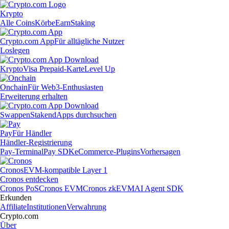
Krypto
Alle Coins
Körbe
Earn
Staking
Crypto.com App
Für alltägliche Nutzer
Loslegen
Krypto
Visa Prepaid-Karte
Level Up
Onchain
Für Web3-Enthusiasten
Erweiterung erhalten
Swappen
Staken
dApps durchsuchen
Pay
Für Händler
Händler-Registrierung
Pay-Terminal
Pay SDK
eCommerce-Plugins
Vorhersagen
Cronos
EVM-kompatible Layer 1
Cronos entdecken
Cronos PoS
Cronos EVM
Cronos zkEVM
AI Agent SDK
Erkunden
Affiliate
Institutionen
Verwahrung
Crypto.com
Über