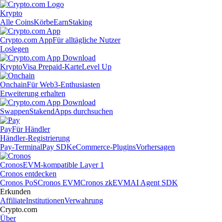
Krypto
Alle Coins
Körbe
Earn
Staking
Crypto.com App
Für alltägliche Nutzer
Loslegen
Krypto
Visa Prepaid-Karte
Level Up
Onchain
Für Web3-Enthusiasten
Erweiterung erhalten
Swappen
Staken
dApps durchsuchen
Pay
Für Händler
Händler-Registrierung
Pay-Terminal
Pay SDK
eCommerce-Plugins
Vorhersagen
Cronos
EVM-kompatible Layer 1
Cronos entdecken
Cronos PoS
Cronos EVM
Cronos zkEVM
AI Agent SDK
Erkunden
Affiliate
Institutionen
Verwahrung
Crypto.com
Über