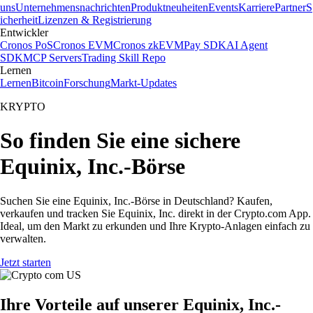
uns
Unternehmensnachrichten
Produktneuheiten
Events
Karriere
Partner
S
icherheit
Lizenzen & Registrierung
Entwickler
Cronos PoS
Cronos EVM
Cronos zkEVM
Pay SDK
AI Agent
SDK
MCP Servers
Trading Skill Repo
Lernen
Lernen
Bitcoin
Forschung
Markt-Updates
KRYPTO
So finden Sie eine sichere
Equinix, Inc.-Börse
Suchen Sie eine Equinix, Inc.-Börse in Deutschland? Kaufen,
verkaufen und tracken Sie Equinix, Inc. direkt in der Crypto.com App.
Ideal, um den Markt zu erkunden und Ihre Krypto-Anlagen einfach zu
verwalten.
Jetzt starten
Ihre Vorteile auf unserer Equinix, Inc.-