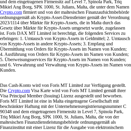
und dem eingetragenen Firmensitz auf Level 7, Spinola Park, Triq
Mikiel Ang Borg, SPK 1000, St. Julians, Malta, die unter dem Namen
Crypto.com
firmiert und von der maltesischen Finanzaufsichtsbehörde
ordnungsgemäß als Krypto-Asset-Dienstleister gemäß der Verordnung
2023/1114 über Märkte für Krypto-Assets, die in Malta durch das
Gesetz über Märkte für Krypto-Assets umgesetzt wurde, zugelassen
ist. Foris DAX MT Limited ist berechtigt, die folgenden Services zu
erbringen: 1. Umtausch von Krypto-Assets in Geldmittel; 2. Umtausch
von Krypto-Assets in andere Krypto-Assets; 3. Empfang und
Übermittlung von Orders für Krypto-Assets im Namen von Kunden;
4. Ausführung von Orders für Krypto-Assets im Namen von Kunden;
5. Überweisungsservices für Krypto-Assets im Namen von Kunden;
und 6. Verwahrung und Verwaltung von Krypto-Assets im Namen von
Kunden.
Das Cash-Konto wird von Foris MT Limited zur Verfügung gestellt.
Die
Crypto.com
Visa Karte wird von Foris MT Limited gemäß ihrer
Visa Principal Member (Issuing) Lizenz ausgestellt und beworben.
Foris MT Limited ist eine in Malta eingetragene Gesellschaft mit
beschränkter Haftung mit der Unternehmensregistrierungsnummer C
90348 und dem eingetragenen Firmensitz in Level 7, Spinola Park,
Triq Mikiel Ang Borg, SPK 1000, St. Julians, Malta, die von der
maltesischen Finanzdienstleistungsbehörde ordnungsgemäß als
Finanzinstitut mit einer Lizenz für die Ausgabe von elektronischem