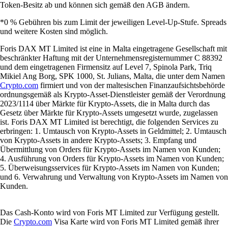
Token-Besitz ab und können sich gemäß den AGB ändern.
*0 % Gebühren bis zum Limit der jeweiligen Level-Up-Stufe. Spreads
und weitere Kosten sind möglich.
Foris DAX MT Limited ist eine in Malta eingetragene Gesellschaft mit
beschränkter Haftung mit der Unternehmensregisternummer C 88392
und dem eingetragenen Firmensitz auf Level 7, Spinola Park, Triq
Mikiel Ang Borg, SPK 1000, St. Julians, Malta, die unter dem Namen
Crypto.com
firmiert und von der maltesischen Finanzaufsichtsbehörde
ordnungsgemäß als Krypto-Asset-Dienstleister gemäß der Verordnung
2023/1114 über Märkte für Krypto-Assets, die in Malta durch das
Gesetz über Märkte für Krypto-Assets umgesetzt wurde, zugelassen
ist. Foris DAX MT Limited ist berechtigt, die folgenden Services zu
erbringen: 1. Umtausch von Krypto-Assets in Geldmittel; 2. Umtausch
von Krypto-Assets in andere Krypto-Assets; 3. Empfang und
Übermittlung von Orders für Krypto-Assets im Namen von Kunden;
4. Ausführung von Orders für Krypto-Assets im Namen von Kunden;
5. Überweisungsservices für Krypto-Assets im Namen von Kunden;
und 6. Verwahrung und Verwaltung von Krypto-Assets im Namen von
Kunden.
Das Cash-Konto wird von Foris MT Limited zur Verfügung gestellt.
Die
Crypto.com
Visa Karte wird von Foris MT Limited gemäß ihrer