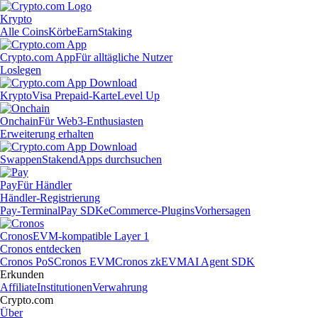
Krypto
Alle Coins
Körbe
Earn
Staking
Crypto.com App
Für alltägliche Nutzer
Loslegen
Krypto
Visa Prepaid-Karte
Level Up
Onchain
Für Web3-Enthusiasten
Erweiterung erhalten
Swappen
Staken
dApps durchsuchen
Pay
Für Händler
Händler-Registrierung
Pay-Terminal
Pay SDK
eCommerce-Plugins
Vorhersagen
Cronos
EVM-kompatible Layer 1
Cronos entdecken
Cronos PoS
Cronos EVM
Cronos zkEVM
AI Agent SDK
Erkunden
Affiliate
Institutionen
Verwahrung
Crypto.com
Über