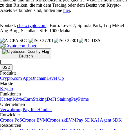
zu den Risiken, die mit dem Trading oder dem Besitz von Krypto-
Assets verbunden sind, finden Sie
hier
.
Kontakt:
chat.crypto.com
| Büro: Level 7, Spinola Park, Triq Mikiel
Ang Borg, St Julians SPK 1000 Malta.
Deutsch
|
USD
Produkte
Crypto.com App
Onchain
Level Up
Märkte
Krypto
Funktionen
Karten
Körbe
Earn
Staking
DeFi Staking
Pay
Prime
Unternehmen
Verwahrung
Pay für Händler
Entwickler
Cronos PoS
Cronos EVM
Cronos zkEVM
Pay SDK
AI Agent SDK
Ressourcen