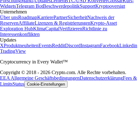
Forschung
Markt-Updates
Lernen
BTC/USD Konverter
Glossar
Kurs-
Widgets
Telegram Bot
Beschwerdepolitik
Support
Kryptooversigt
Unternehmen
Über uns
Roadmap
Karriere
Partner
Sicherheit
Nachweis der
Reserven
Affiliate
Lizenzen & Registrierungen
Krypto-Asset
Exploration Hub
Klima
Capital
Verifizieren
Richtlinie zu
Interessenkonflikten
Updates
X
Produktneuheiten
Events
Reddit
Discord
Instagram
Facebook
Linkedin
TradingView
Cryptocurrency in Every Wallet™
Copyright © 2018 - 2026 Crypto.com. Alle Rechte vorbehalten.
EEA Allgemeine Geschäftsbedingungen
Datenschutzerklärung
Fees &
Limits
Status
Cookie-Einstellungen