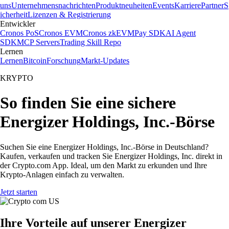
uns
Unternehmensnachrichten
Produktneuheiten
Events
Karriere
Partner
S
icherheit
Lizenzen & Registrierung
Entwickler
Cronos PoS
Cronos EVM
Cronos zkEVM
Pay SDK
AI Agent
SDK
MCP Servers
Trading Skill Repo
Lernen
Lernen
Bitcoin
Forschung
Markt-Updates
KRYPTO
So finden Sie eine sichere
Energizer Holdings, Inc.-Börse
Suchen Sie eine Energizer Holdings, Inc.-Börse in Deutschland?
Kaufen, verkaufen und tracken Sie Energizer Holdings, Inc. direkt in
der Crypto.com App. Ideal, um den Markt zu erkunden und Ihre
Krypto-Anlagen einfach zu verwalten.
Jetzt starten
Ihre Vorteile auf unserer Energizer