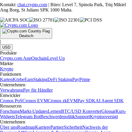
Kontakt:
chat.crypto.com
| Büro: Level 7, Spinola Park, Triq Mikiel
Ang Borg, St Julians SPK 1000 Malta.
Deutsch
|
USD
Produkte
Crypto.com App
Onchain
Level Up
Märkte
Krypto
Funktionen
Karten
Körbe
Earn
Staking
DeFi Staking
Pay
Prime
Unternehmen
Verwahrung
Pay für Händler
Entwickler
Cronos PoS
Cronos EVM
Cronos zkEVM
Pay SDK
AI Agent SDK
Ressourcen
Forschung
Markt-Updates
Lernen
BTC/USD Konverter
Glossar
Kurs-
Widgets
Telegram Bot
Beschwerdepolitik
Support
Kryptooversigt
Unternehmen
Über uns
Roadmap
Karriere
Partner
Sicherheit
Nachweis der