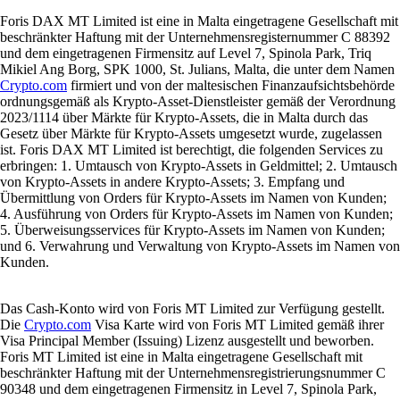
Foris DAX MT Limited ist eine in Malta eingetragene Gesellschaft mit
beschränkter Haftung mit der Unternehmensregisternummer C 88392
und dem eingetragenen Firmensitz auf Level 7, Spinola Park, Triq
Mikiel Ang Borg, SPK 1000, St. Julians, Malta, die unter dem Namen
Crypto.com
firmiert und von der maltesischen Finanzaufsichtsbehörde
ordnungsgemäß als Krypto-Asset-Dienstleister gemäß der Verordnung
2023/1114 über Märkte für Krypto-Assets, die in Malta durch das
Gesetz über Märkte für Krypto-Assets umgesetzt wurde, zugelassen
ist. Foris DAX MT Limited ist berechtigt, die folgenden Services zu
erbringen: 1. Umtausch von Krypto-Assets in Geldmittel; 2. Umtausch
von Krypto-Assets in andere Krypto-Assets; 3. Empfang und
Übermittlung von Orders für Krypto-Assets im Namen von Kunden;
4. Ausführung von Orders für Krypto-Assets im Namen von Kunden;
5. Überweisungsservices für Krypto-Assets im Namen von Kunden;
und 6. Verwahrung und Verwaltung von Krypto-Assets im Namen von
Kunden.
Das Cash-Konto wird von Foris MT Limited zur Verfügung gestellt.
Die
Crypto.com
Visa Karte wird von Foris MT Limited gemäß ihrer
Visa Principal Member (Issuing) Lizenz ausgestellt und beworben.
Foris MT Limited ist eine in Malta eingetragene Gesellschaft mit
beschränkter Haftung mit der Unternehmensregistrierungsnummer C
90348 und dem eingetragenen Firmensitz in Level 7, Spinola Park,