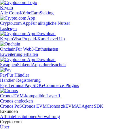
Krypto
Alle Coins
Körbe
Earn
Staking
Crypto.com App
Für alltägliche Nutzer
Loslegen
Krypto
Visa Prepaid-Karte
Level Up
Onchain
Für Web3-Enthusiasten
Erweiterung erhalten
Swappen
Staken
dApps durchsuchen
Pay
Für Händler
Händler-Registrierung
Pay-Terminal
Pay SDK
eCommerce-Plugins
Cronos
EVM-kompatible Layer 1
Cronos entdecken
Cronos PoS
Cronos EVM
Cronos zkEVM
AI Agent SDK
Erkunden
Affiliate
Institutionen
Verwahrung
Crypto.com
Über