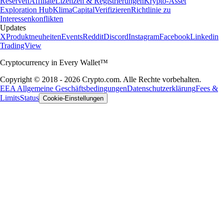
Reserven
Affiliate
Lizenzen & Registrierungen
Krypto-Asset
Exploration Hub
Klima
Capital
Verifizieren
Richtlinie zu
Interessenkonflikten
Updates
X
Produktneuheiten
Events
Reddit
Discord
Instagram
Facebook
Linkedin
TradingView
Cryptocurrency in Every Wallet™
Copyright © 2018 - 2026 Crypto.com. Alle Rechte vorbehalten.
EEA Allgemeine Geschäftsbedingungen
Datenschutzerklärung
Fees &
Limits
Status
Cookie-Einstellungen