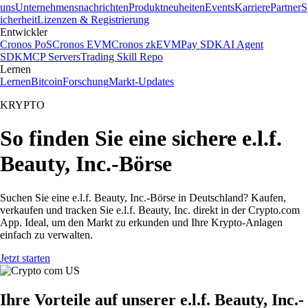
uns
Unternehmensnachrichten
Produktneuheiten
Events
Karriere
Partner
S
icherheit
Lizenzen & Registrierung
Entwickler
Cronos PoS
Cronos EVM
Cronos zkEVM
Pay SDK
AI Agent
SDK
MCP Servers
Trading Skill Repo
Lernen
Lernen
Bitcoin
Forschung
Markt-Updates
KRYPTO
So finden Sie eine sichere e.l.f.
Beauty, Inc.-Börse
Suchen Sie eine e.l.f. Beauty, Inc.-Börse in Deutschland? Kaufen,
verkaufen und tracken Sie e.l.f. Beauty, Inc. direkt in der Crypto.com
App. Ideal, um den Markt zu erkunden und Ihre Krypto-Anlagen
einfach zu verwalten.
Jetzt starten
Ihre Vorteile auf unserer e.l.f. Beauty, Inc.-