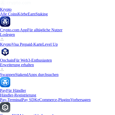
Krypto
Alle Coins
Körbe
Earn
Staking
Crypto.com App
Für alltägliche Nutzer
Loslegen
Krypto
Visa Prepaid-Karte
Level Up
Onchain
Für Web3-Enthusiasten
Erweiterung erhalten
Swappen
Staken
dApps durchsuchen
Pay
Für Händler
Händler-Registrierung
Pay-Terminal
Pay SDK
eCommerce-Plugins
Vorhersagen