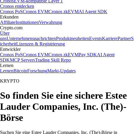
Cronos
EVM-kompatible Layer 1
Cronos entdecken
Cronos PoS
Cronos EVM
Cronos zkEVM
AI Agent SDK
Erkunden
Affiliate
Institutionen
Verwahrung
Crypto.com
Über
uns
Unternehmensnachrichten
Produktneuheiten
Events
Karriere
Partner
S
icherheit
Lizenzen & Registrierung
Entwickler
Cronos PoS
Cronos EVM
Cronos zkEVM
Pay SDK
AI Agent
SDK
MCP Servers
Trading Skill Repo
Lernen
Lernen
Bitcoin
Forschung
Markt-Updates
KRYPTO
So finden Sie eine sichere Estee
Lauder Companies, Inc. (The)-
Börse
Suchen Sie eine Estee Lauder Companies, Inc. (The)-Börse in