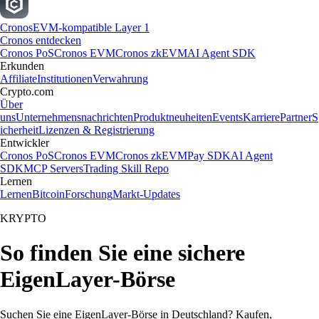
Cronos
EVM-kompatible Layer 1
Cronos entdecken
Cronos PoS
Cronos EVM
Cronos zkEVM
AI Agent SDK
Erkunden
Affiliate
Institutionen
Verwahrung
Crypto.com
Über
uns
Unternehmensnachrichten
Produktneuheiten
Events
Karriere
Partner
S
icherheit
Lizenzen & Registrierung
Entwickler
Cronos PoS
Cronos EVM
Cronos zkEVM
Pay SDK
AI Agent
SDK
MCP Servers
Trading Skill Repo
Lernen
Lernen
Bitcoin
Forschung
Markt-Updates
KRYPTO
So finden Sie eine sichere
EigenLayer-Börse
Suchen Sie eine EigenLayer-Börse in Deutschland? Kaufen,