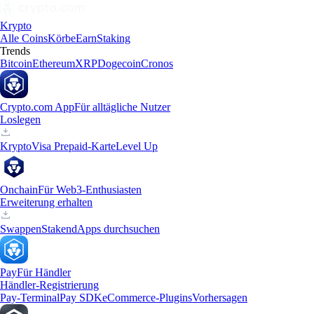
Krypto
Alle Coins
Körbe
Earn
Staking
Trends
Bitcoin
Ethereum
XRP
Dogecoin
Cronos
Crypto.com App
Für alltägliche Nutzer
Loslegen
Krypto
Visa Prepaid-Karte
Level Up
Onchain
Für Web3-Enthusiasten
Erweiterung erhalten
Swappen
Staken
dApps durchsuchen
Pay
Für Händler
Händler-Registrierung
Pay-Terminal
Pay SDK
eCommerce-Plugins
Vorhersagen