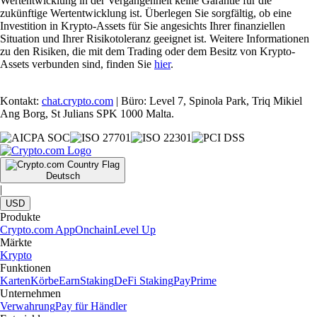
Wertentwicklung in der Vergangenheit keine Garantie für die
zukünftige Wertentwicklung ist. Überlegen Sie sorgfältig, ob eine
Investition in Krypto-Assets für Sie angesichts Ihrer finanziellen
Situation und Ihrer Risikotoleranz geeignet ist. Weitere Informationen
zu den Risiken, die mit dem Trading oder dem Besitz von Krypto-
Assets verbunden sind, finden Sie
hier
.
Kontakt:
chat.crypto.com
| Büro: Level 7, Spinola Park, Triq Mikiel
Ang Borg, St Julians SPK 1000 Malta.
Deutsch
|
USD
Produkte
Crypto.com App
Onchain
Level Up
Märkte
Krypto
Funktionen
Karten
Körbe
Earn
Staking
DeFi Staking
Pay
Prime
Unternehmen
Verwahrung
Pay für Händler