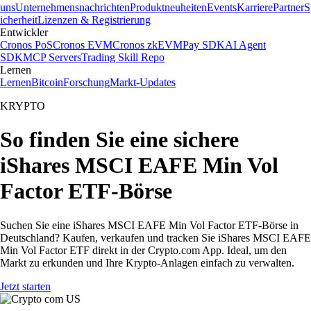
uns
Unternehmensnachrichten
Produktneuheiten
Events
Karriere
Partner
S
icherheit
Lizenzen & Registrierung
Entwickler
Cronos PoS
Cronos EVM
Cronos zkEVM
Pay SDK
AI Agent
SDK
MCP Servers
Trading Skill Repo
Lernen
Lernen
Bitcoin
Forschung
Markt-Updates
KRYPTO
So finden Sie eine sichere
iShares MSCI EAFE Min Vol
Factor ETF-Börse
Suchen Sie eine iShares MSCI EAFE Min Vol Factor ETF-Börse in
Deutschland? Kaufen, verkaufen und tracken Sie iShares MSCI EAFE
Min Vol Factor ETF direkt in der Crypto.com App. Ideal, um den
Markt zu erkunden und Ihre Krypto-Anlagen einfach zu verwalten.
Jetzt starten