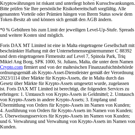
Kryptowährungen ist riskant und unterliegt hohen Kursschwankungen.
Bitte prüfen Sie Ihre persönliche Risikobereitschaft sorgfältig. Alle
genannten Vorteile oder Prämien hängen von Ihrem Status sowie dem
Token-Besitz ab und können sich gemäß den AGB ändern.
*0 % Gebühren bis zum Limit der jeweiligen Level-Up-Stufe. Spreads
und weitere Kosten sind möglich.
Foris DAX MT Limited ist eine in Malta eingetragene Gesellschaft mit
beschränkter Haftung mit der Unternehmensregisternummer C 88392
und dem eingetragenen Firmensitz auf Level 7, Spinola Park, Triq
Mikiel Ang Borg, SPK 1000, St. Julians, Malta, die unter dem Namen
Crypto.com
firmiert und von der maltesischen Finanzaufsichtsbehörde
ordnungsgemäß als Krypto-Asset-Dienstleister gemäß der Verordnung
2023/1114 über Märkte für Krypto-Assets, die in Malta durch das
Gesetz über Märkte für Krypto-Assets umgesetzt wurde, zugelassen
ist. Foris DAX MT Limited ist berechtigt, die folgenden Services zu
erbringen: 1. Umtausch von Krypto-Assets in Geldmittel; 2. Umtausch
von Krypto-Assets in andere Krypto-Assets; 3. Empfang und
Übermittlung von Orders für Krypto-Assets im Namen von Kunden;
4. Ausführung von Orders für Krypto-Assets im Namen von Kunden;
5. Überweisungsservices für Krypto-Assets im Namen von Kunden;
und 6. Verwahrung und Verwaltung von Krypto-Assets im Namen von
Kunden.