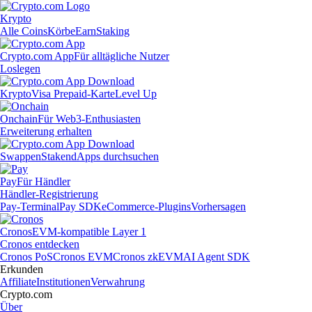
Krypto
Alle Coins
Körbe
Earn
Staking
Crypto.com App
Für alltägliche Nutzer
Loslegen
Krypto
Visa Prepaid-Karte
Level Up
Onchain
Für Web3-Enthusiasten
Erweiterung erhalten
Swappen
Staken
dApps durchsuchen
Pay
Für Händler
Händler-Registrierung
Pay-Terminal
Pay SDK
eCommerce-Plugins
Vorhersagen
Cronos
EVM-kompatible Layer 1
Cronos entdecken
Cronos PoS
Cronos EVM
Cronos zkEVM
AI Agent SDK
Erkunden
Affiliate
Institutionen
Verwahrung
Crypto.com
Über