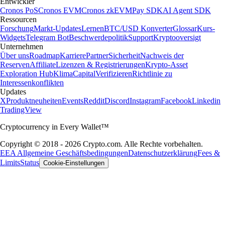
Entwickler
Cronos PoS
Cronos EVM
Cronos zkEVM
Pay SDK
AI Agent SDK
Ressourcen
Forschung
Markt-Updates
Lernen
BTC/USD Konverter
Glossar
Kurs-
Widgets
Telegram Bot
Beschwerdepolitik
Support
Kryptooversigt
Unternehmen
Über uns
Roadmap
Karriere
Partner
Sicherheit
Nachweis der
Reserven
Affiliate
Lizenzen & Registrierungen
Krypto-Asset
Exploration Hub
Klima
Capital
Verifizieren
Richtlinie zu
Interessenkonflikten
Updates
X
Produktneuheiten
Events
Reddit
Discord
Instagram
Facebook
Linkedin
TradingView
Cryptocurrency in Every Wallet™
Copyright © 2018 - 2026 Crypto.com. Alle Rechte vorbehalten.
EEA Allgemeine Geschäftsbedingungen
Datenschutzerklärung
Fees &
Limits
Status
Cookie-Einstellungen