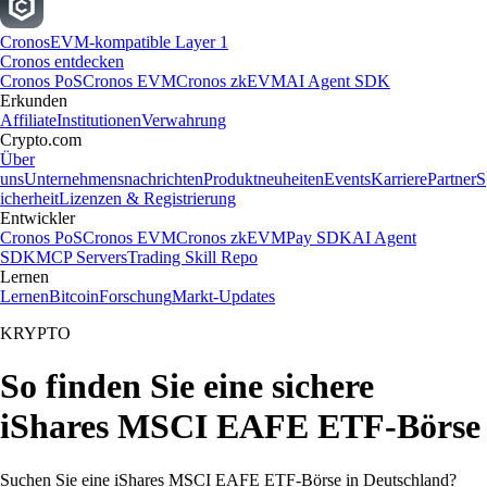
Cronos
EVM-kompatible Layer 1
Cronos entdecken
Cronos PoS
Cronos EVM
Cronos zkEVM
AI Agent SDK
Erkunden
Affiliate
Institutionen
Verwahrung
Crypto.com
Über
uns
Unternehmensnachrichten
Produktneuheiten
Events
Karriere
Partner
S
icherheit
Lizenzen & Registrierung
Entwickler
Cronos PoS
Cronos EVM
Cronos zkEVM
Pay SDK
AI Agent
SDK
MCP Servers
Trading Skill Repo
Lernen
Lernen
Bitcoin
Forschung
Markt-Updates
KRYPTO
So finden Sie eine sichere
iShares MSCI EAFE ETF-Börse
Suchen Sie eine iShares MSCI EAFE ETF-Börse in Deutschland?