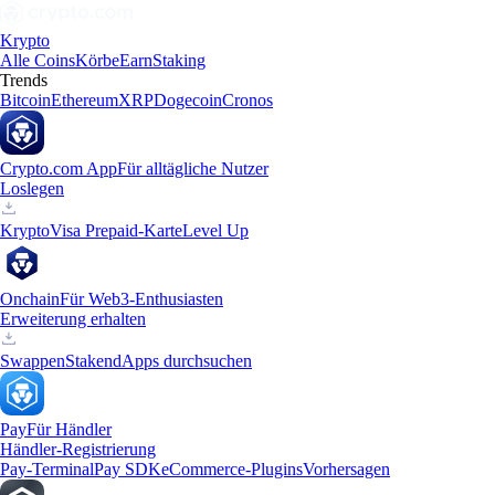
Krypto
Alle Coins
Körbe
Earn
Staking
Trends
Bitcoin
Ethereum
XRP
Dogecoin
Cronos
Crypto.com App
Für alltägliche Nutzer
Loslegen
Krypto
Visa Prepaid-Karte
Level Up
Onchain
Für Web3-Enthusiasten
Erweiterung erhalten
Swappen
Staken
dApps durchsuchen
Pay
Für Händler
Händler-Registrierung
Pay-Terminal
Pay SDK
eCommerce-Plugins
Vorhersagen