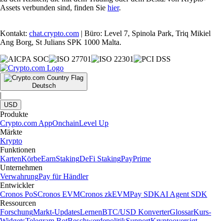
Assets verbunden sind, finden Sie
hier
.
Kontakt:
chat.crypto.com
| Büro: Level 7, Spinola Park, Triq Mikiel
Ang Borg, St Julians SPK 1000 Malta.
Deutsch
|
USD
Produkte
Crypto.com App
Onchain
Level Up
Märkte
Krypto
Funktionen
Karten
Körbe
Earn
Staking
DeFi Staking
Pay
Prime
Unternehmen
Verwahrung
Pay für Händler
Entwickler
Cronos PoS
Cronos EVM
Cronos zkEVM
Pay SDK
AI Agent SDK
Ressourcen
Forschung
Markt-Updates
Lernen
BTC/USD Konverter
Glossar
Kurs-
Widgets
Telegram Bot
Beschwerdepolitik
Support
Kryptooversigt