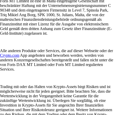
Foris MT Limited ist eine in Malta eingetragene Gesellschaft mit
beschränkter Haftung mit der Unternehmensregistrierungsnummer C
90348 und dem eingetragenen Firmensitz in Level 7, Spinola Park,
Triq Mikiel Ang Borg, SPK 1000, St. Julians, Malta, die von der
maltesischen Finanzdienstleistungsbehörde ordnungsgemäß als
Finanzinstitut mit einer Lizenz für die Ausgabe von elektronischem
Geld gemäß dem dritten Anhang zum Gesetz über Finanzinstitute (E-
Geld-Institute) zugelassen ist.
Alle anderen Produkte oder Services, die auf dieser Webseite oder der
Crypto.com
App angeboten und beworben werden, werden von
anderen Konzerngesellschaften bereitgestellt und fallen nicht unter die
von Foris DAX MT Limited oder Foris MT Limited regulierten
Services.
Trading mit oder das Halten von Krypto-Assets birgt Risiken und ist
möglicherweise nicht für jeden geeignet. Bitte beachten Sie, dass die
Wertentwicklung in der Vergangenheit keine Garantie für die
zukünftige Wertentwicklung ist. Überlegen Sie sorgfältig, ob eine
Investition in Krypto-Assets für Sie angesichts Ihrer finanziellen
Situation und Ihrer Risikotoleranz geeignet ist. Weitere Informationen
zu den Risiken, die mit dem Trading oder dem Besitz von Krypto-