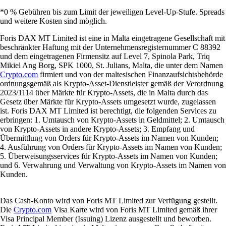
*0 % Gebühren bis zum Limit der jeweiligen Level-Up-Stufe. Spreads
und weitere Kosten sind möglich.
Foris DAX MT Limited ist eine in Malta eingetragene Gesellschaft mit
beschränkter Haftung mit der Unternehmensregisternummer C 88392
und dem eingetragenen Firmensitz auf Level 7, Spinola Park, Triq
Mikiel Ang Borg, SPK 1000, St. Julians, Malta, die unter dem Namen
Crypto.com
firmiert und von der maltesischen Finanzaufsichtsbehörde
ordnungsgemäß als Krypto-Asset-Dienstleister gemäß der Verordnung
2023/1114 über Märkte für Krypto-Assets, die in Malta durch das
Gesetz über Märkte für Krypto-Assets umgesetzt wurde, zugelassen
ist. Foris DAX MT Limited ist berechtigt, die folgenden Services zu
erbringen: 1. Umtausch von Krypto-Assets in Geldmittel; 2. Umtausch
von Krypto-Assets in andere Krypto-Assets; 3. Empfang und
Übermittlung von Orders für Krypto-Assets im Namen von Kunden;
4. Ausführung von Orders für Krypto-Assets im Namen von Kunden;
5. Überweisungsservices für Krypto-Assets im Namen von Kunden;
und 6. Verwahrung und Verwaltung von Krypto-Assets im Namen von
Kunden.
Das Cash-Konto wird von Foris MT Limited zur Verfügung gestellt.
Die
Crypto.com
Visa Karte wird von Foris MT Limited gemäß ihrer
Visa Principal Member (Issuing) Lizenz ausgestellt und beworben.