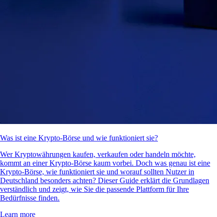
Was ist eine Krypto-Börse und wie funktioniert sie?
Wer Kryptowährungen kaufen, verkaufen oder handeln möchte,
kommt an einer Krypto-Börse kaum vorbei. Doch was genau ist eine
Krypto-Börse, wie funktioniert sie und worauf sollten Nutzer in
Deutschland besonders achten? Dieser Guide erklärt die Grundlagen
verständlich und zeigt, wie Sie die passende Plattform für Ihre
Bedürfnisse finden.
Learn more