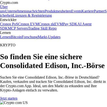
Crypto.com
Über
uns
Unternehmensnachrichten
Produktneuheiten
Events
Karriere
Partner
S
icherheit
Lizenzen & Registrierung
Entwickler
Cronos PoS
Cronos EVM
Cronos zkEVM
Pay SDK
AI Agent
SDK
MCP Servers
Trading Skill Repo
Lernen
Lernen
Bitcoin
Forschung
Markt-Updates
KRYPTO
So finden Sie eine sichere
Consolidated Edison, Inc.-Börse
Suchen Sie eine Consolidated Edison, Inc.-Börse in Deutschland?
Kaufen, verkaufen und tracken Sie Consolidated Edison, Inc. direkt in
der Crypto.com App. Ideal, um den Markt zu erkunden und Ihre
Krypto-Anlagen einfach zu verwalten.
Jetzt starten