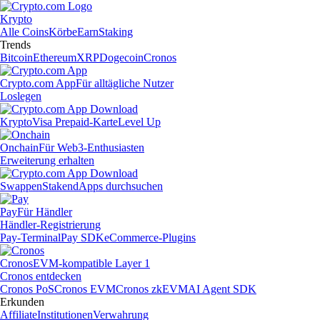
Krypto
Alle Coins
Körbe
Earn
Staking
Trends
Bitcoin
Ethereum
XRP
Dogecoin
Cronos
Crypto.com App
Für alltägliche Nutzer
Loslegen
Krypto
Visa Prepaid-Karte
Level Up
Onchain
Für Web3-Enthusiasten
Erweiterung erhalten
Swappen
Staken
dApps durchsuchen
Pay
Für Händler
Händler-Registrierung
Pay-Terminal
Pay SDK
eCommerce-Plugins
Cronos
EVM-kompatible Layer 1
Cronos entdecken
Cronos PoS
Cronos EVM
Cronos zkEVM
AI Agent SDK
Erkunden
Affiliate
Institutionen
Verwahrung