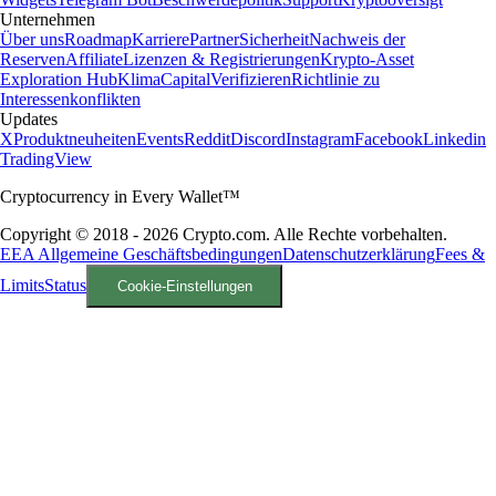
Unternehmen
Über uns
Roadmap
Karriere
Partner
Sicherheit
Nachweis der
Reserven
Affiliate
Lizenzen & Registrierungen
Krypto-Asset
Exploration Hub
Klima
Capital
Verifizieren
Richtlinie zu
Interessenkonflikten
Updates
X
Produktneuheiten
Events
Reddit
Discord
Instagram
Facebook
Linkedin
TradingView
Cryptocurrency in Every Wallet™
Copyright © 2018 - 2026 Crypto.com. Alle Rechte vorbehalten.
EEA Allgemeine Geschäftsbedingungen
Datenschutzerklärung
Fees &
Limits
Status
Cookie-Einstellungen