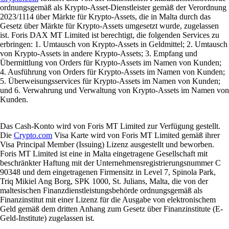
ordnungsgemäß als Krypto-Asset-Dienstleister gemäß der Verordnung
2023/1114 über Märkte für Krypto-Assets, die in Malta durch das
Gesetz über Märkte für Krypto-Assets umgesetzt wurde, zugelassen
ist. Foris DAX MT Limited ist berechtigt, die folgenden Services zu
erbringen: 1. Umtausch von Krypto-Assets in Geldmittel; 2. Umtausch
von Krypto-Assets in andere Krypto-Assets; 3. Empfang und
Übermittlung von Orders für Krypto-Assets im Namen von Kunden;
4. Ausführung von Orders für Krypto-Assets im Namen von Kunden;
5. Überweisungsservices für Krypto-Assets im Namen von Kunden;
und 6. Verwahrung und Verwaltung von Krypto-Assets im Namen von
Kunden.
Das Cash-Konto wird von Foris MT Limited zur Verfügung gestellt.
Die
Crypto.com
Visa Karte wird von Foris MT Limited gemäß ihrer
Visa Principal Member (Issuing) Lizenz ausgestellt und beworben.
Foris MT Limited ist eine in Malta eingetragene Gesellschaft mit
beschränkter Haftung mit der Unternehmensregistrierungsnummer C
90348 und dem eingetragenen Firmensitz in Level 7, Spinola Park,
Triq Mikiel Ang Borg, SPK 1000, St. Julians, Malta, die von der
maltesischen Finanzdienstleistungsbehörde ordnungsgemäß als
Finanzinstitut mit einer Lizenz für die Ausgabe von elektronischem
Geld gemäß dem dritten Anhang zum Gesetz über Finanzinstitute (E-
Geld-Institute) zugelassen ist.