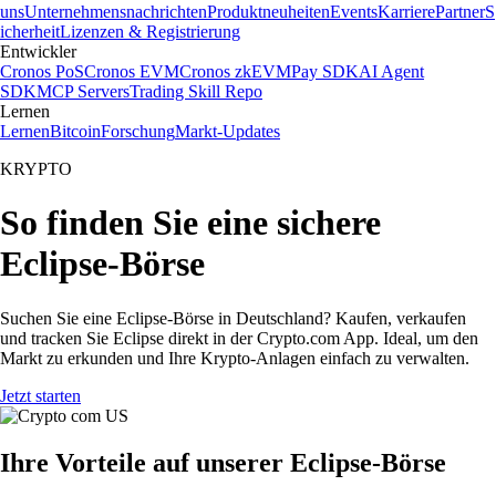
uns
Unternehmensnachrichten
Produktneuheiten
Events
Karriere
Partner
S
icherheit
Lizenzen & Registrierung
Entwickler
Cronos PoS
Cronos EVM
Cronos zkEVM
Pay SDK
AI Agent
SDK
MCP Servers
Trading Skill Repo
Lernen
Lernen
Bitcoin
Forschung
Markt-Updates
KRYPTO
So finden Sie eine sichere
Eclipse-Börse
Suchen Sie eine Eclipse-Börse in Deutschland? Kaufen, verkaufen
und tracken Sie Eclipse direkt in der Crypto.com App. Ideal, um den
Markt zu erkunden und Ihre Krypto-Anlagen einfach zu verwalten.
Jetzt starten
Ihre Vorteile auf unserer Eclipse-Börse