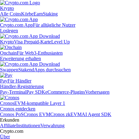
Krypto
Alle Coins
Körbe
Earn
Staking
Crypto.com App
Für alltägliche Nutzer
Loslegen
Krypto
Visa Prepaid-Karte
Level Up
Onchain
Für Web3-Enthusiasten
Erweiterung erhalten
Swappen
Staken
dApps durchsuchen
Pay
Für Händler
Händler-Registrierung
Pay-Terminal
Pay SDK
eCommerce-Plugins
Vorhersagen
Cronos
EVM-kompatible Layer 1
Cronos entdecken
Cronos PoS
Cronos EVM
Cronos zkEVM
AI Agent SDK
Erkunden
Affiliate
Institutionen
Verwahrung
Crypto.com
Über