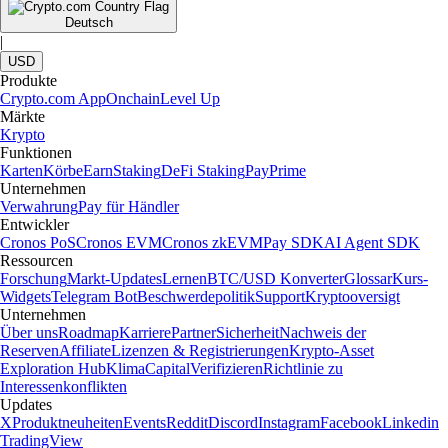
Deutsch
|
USD
Produkte
Crypto.com App
Onchain
Level Up
Märkte
Krypto
Funktionen
Karten
Körbe
Earn
Staking
DeFi Staking
Pay
Prime
Unternehmen
Verwahrung
Pay für Händler
Entwickler
Cronos PoS
Cronos EVM
Cronos zkEVM
Pay SDK
AI Agent SDK
Ressourcen
Forschung
Markt-Updates
Lernen
BTC/USD Konverter
Glossar
Kurs-
Widgets
Telegram Bot
Beschwerdepolitik
Support
Kryptooversigt
Unternehmen
Über uns
Roadmap
Karriere
Partner
Sicherheit
Nachweis der
Reserven
Affiliate
Lizenzen & Registrierungen
Krypto-Asset
Exploration Hub
Klima
Capital
Verifizieren
Richtlinie zu
Interessenkonflikten
Updates
X
Produktneuheiten
Events
Reddit
Discord
Instagram
Facebook
Linkedin
TradingView