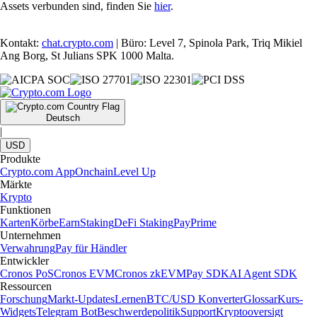
Assets verbunden sind, finden Sie
hier
.
Kontakt:
chat.crypto.com
| Büro: Level 7, Spinola Park, Triq Mikiel
Ang Borg, St Julians SPK 1000 Malta.
Deutsch
|
USD
Produkte
Crypto.com App
Onchain
Level Up
Märkte
Krypto
Funktionen
Karten
Körbe
Earn
Staking
DeFi Staking
Pay
Prime
Unternehmen
Verwahrung
Pay für Händler
Entwickler
Cronos PoS
Cronos EVM
Cronos zkEVM
Pay SDK
AI Agent SDK
Ressourcen
Forschung
Markt-Updates
Lernen
BTC/USD Konverter
Glossar
Kurs-
Widgets
Telegram Bot
Beschwerdepolitik
Support
Kryptooversigt