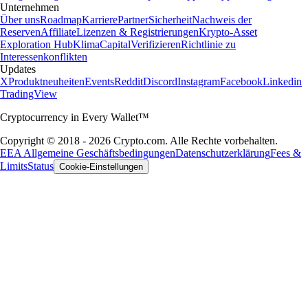
Unternehmen
Über uns
Roadmap
Karriere
Partner
Sicherheit
Nachweis der
Reserven
Affiliate
Lizenzen & Registrierungen
Krypto-Asset
Exploration Hub
Klima
Capital
Verifizieren
Richtlinie zu
Interessenkonflikten
Updates
X
Produktneuheiten
Events
Reddit
Discord
Instagram
Facebook
Linkedin
TradingView
Cryptocurrency in Every Wallet™
Copyright © 2018 - 2026 Crypto.com. Alle Rechte vorbehalten.
EEA Allgemeine Geschäftsbedingungen
Datenschutzerklärung
Fees &
Limits
Status
Cookie-Einstellungen