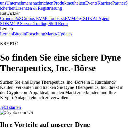
uns
Unternehmensnachrichten
Produktneuheiten
Events
Karriere
Partner
S
icherheit
Lizenzen & Registrierung
Entwickler
Cronos PoS
Cronos EVM
Cronos zkEVM
Pay SDK
AI Agent
SDK
MCP Servers
Trading Skill Repo
Lernen
Lernen
Bitcoin
Forschung
Markt-Updates
KRYPTO
So finden Sie eine sichere Dyne
Therapeutics, Inc.-Börse
Suchen Sie eine Dyne Therapeutics, Inc.-Börse in Deutschland?
Kaufen, verkaufen und tracken Sie Dyne Therapeutics, Inc. direkt in
der Crypto.com App. Ideal, um den Markt zu erkunden und Ihre
Krypto-Anlagen einfach zu verwalten.
Jetzt starten
Ihre Vorteile auf unserer Dyne