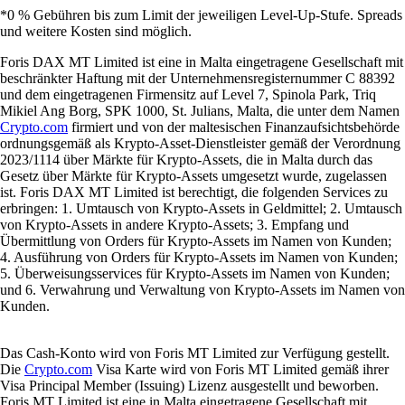
*0 % Gebühren bis zum Limit der jeweiligen Level-Up-Stufe. Spreads
und weitere Kosten sind möglich.
Foris DAX MT Limited ist eine in Malta eingetragene Gesellschaft mit
beschränkter Haftung mit der Unternehmensregisternummer C 88392
und dem eingetragenen Firmensitz auf Level 7, Spinola Park, Triq
Mikiel Ang Borg, SPK 1000, St. Julians, Malta, die unter dem Namen
Crypto.com
firmiert und von der maltesischen Finanzaufsichtsbehörde
ordnungsgemäß als Krypto-Asset-Dienstleister gemäß der Verordnung
2023/1114 über Märkte für Krypto-Assets, die in Malta durch das
Gesetz über Märkte für Krypto-Assets umgesetzt wurde, zugelassen
ist. Foris DAX MT Limited ist berechtigt, die folgenden Services zu
erbringen: 1. Umtausch von Krypto-Assets in Geldmittel; 2. Umtausch
von Krypto-Assets in andere Krypto-Assets; 3. Empfang und
Übermittlung von Orders für Krypto-Assets im Namen von Kunden;
4. Ausführung von Orders für Krypto-Assets im Namen von Kunden;
5. Überweisungsservices für Krypto-Assets im Namen von Kunden;
und 6. Verwahrung und Verwaltung von Krypto-Assets im Namen von
Kunden.
Das Cash-Konto wird von Foris MT Limited zur Verfügung gestellt.
Die
Crypto.com
Visa Karte wird von Foris MT Limited gemäß ihrer
Visa Principal Member (Issuing) Lizenz ausgestellt und beworben.
Foris MT Limited ist eine in Malta eingetragene Gesellschaft mit