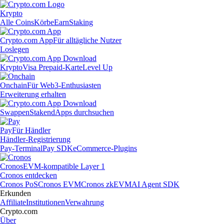
Krypto
Alle Coins
Körbe
Earn
Staking
Crypto.com App
Für alltägliche Nutzer
Loslegen
Krypto
Visa Prepaid-Karte
Level Up
Onchain
Für Web3-Enthusiasten
Erweiterung erhalten
Swappen
Staken
dApps durchsuchen
Pay
Für Händler
Händler-Registrierung
Pay-Terminal
Pay SDK
eCommerce-Plugins
Cronos
EVM-kompatible Layer 1
Cronos entdecken
Cronos PoS
Cronos EVM
Cronos zkEVM
AI Agent SDK
Erkunden
Affiliate
Institutionen
Verwahrung
Crypto.com
Über