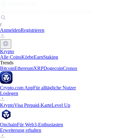
Märkte
Einzelpersonen
Unternehmen
Entdecken
/
Anmelden
Registrieren
Krypto
Alle Coins
Körbe
Earn
Staking
Trends
Bitcoin
Ethereum
XRP
Dogecoin
Cronos
Crypto.com App
Für alltägliche Nutzer
Loslegen
Krypto
Visa Prepaid-Karte
Level Up
Onchain
Für Web3-Enthusiasten
Erweiterung erhalten