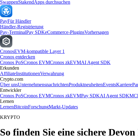
Swappen
Staken
dApps durchsuchen
Pay
Für Händler
Händler-Registrierung
Pay-Terminal
Pay SDK
eCommerce-Plugins
Vorhersagen
Cronos
EVM-kompatible Layer 1
Cronos entdecken
Cronos PoS
Cronos EVM
Cronos zkEVM
AI Agent SDK
Erkunden
Affiliate
Institutionen
Verwahrung
Crypto.com
Über uns
Unternehmensnachrichten
Produktneuheiten
Events
Karriere
Pa
Entwickler
Cronos PoS
Cronos EVM
Cronos zkEVM
Pay SDK
AI Agent SDK
MCP
Lernen
Lernen
Bitcoin
Forschung
Markt-Updates
KRYPTO
So finden Sie eine sichere Devo