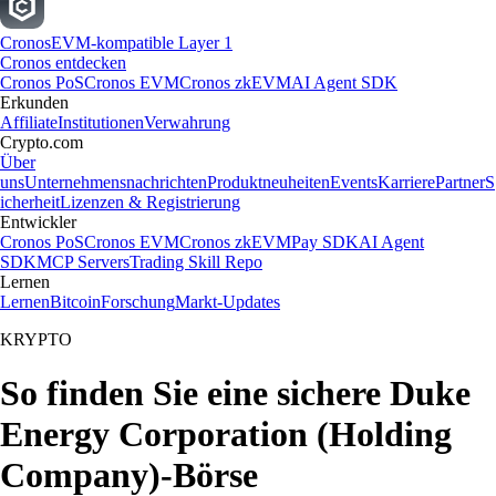
Cronos
EVM-kompatible Layer 1
Cronos entdecken
Cronos PoS
Cronos EVM
Cronos zkEVM
AI Agent SDK
Erkunden
Affiliate
Institutionen
Verwahrung
Crypto.com
Über
uns
Unternehmensnachrichten
Produktneuheiten
Events
Karriere
Partner
S
icherheit
Lizenzen & Registrierung
Entwickler
Cronos PoS
Cronos EVM
Cronos zkEVM
Pay SDK
AI Agent
SDK
MCP Servers
Trading Skill Repo
Lernen
Lernen
Bitcoin
Forschung
Markt-Updates
KRYPTO
So finden Sie eine sichere Duke
Energy Corporation (Holding
Company)-Börse